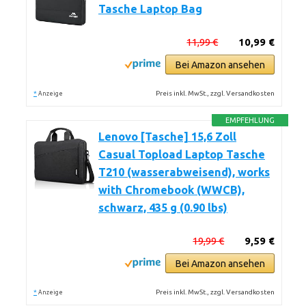
Tasche Laptop Bag
11,99 €
10,99 €
Bei Amazon ansehen
*
Preis inkl. MwSt., zzgl. Versandkosten
Anzeige
EMPFEHLUNG
Lenovo [Tasche] 15,6 Zoll
Casual Topload Laptop Tasche
T210 (wasserabweisend), works
with Chromebook (WWCB),
schwarz, 435 g (0.90 lbs)
19,99 €
9,59 €
Bei Amazon ansehen
*
Preis inkl. MwSt., zzgl. Versandkosten
Anzeige