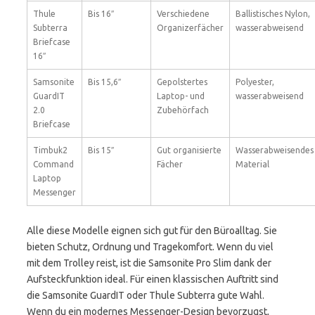
Thule
Bis 16″
Verschiedene
Ballistisches Nylon,
Subterra
Organizerfächer
wasserabweisend
Briefcase
16″
Samsonite
Bis 15,6″
Gepolstertes
Polyester,
GuardIT
Laptop- und
wasserabweisend
2.0
Zubehörfach
Briefcase
Timbuk2
Bis 15″
Gut organisierte
Wasserabweisendes
Command
Fächer
Material
Laptop
Messenger
Alle diese Modelle eignen sich gut für den Büroalltag. Sie
bieten Schutz, Ordnung und Tragekomfort. Wenn du viel
mit dem Trolley reist, ist die Samsonite Pro Slim dank der
Aufsteckfunktion ideal. Für einen klassischen Auftritt sind
die Samsonite GuardIT oder Thule Subterra gute Wahl.
Wenn du ein modernes Messenger-Design bevorzugst,