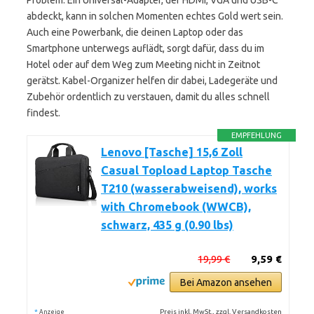
Problem. Ein Universal-Adapter, der HDMI, VGA und USB-C
abdeckt, kann in solchen Momenten echtes Gold wert sein.
Auch eine Powerbank, die deinen Laptop oder das
Smartphone unterwegs auflädt, sorgt dafür, dass du im
Hotel oder auf dem Weg zum Meeting nicht in Zeitnot
gerätst. Kabel-Organizer helfen dir dabei, Ladegeräte und
Zubehör ordentlich zu verstauen, damit du alles schnell
findest.
EMPFEHLUNG
Lenovo [Tasche] 15,6 Zoll
Casual Topload Laptop Tasche
T210 (wasserabweisend), works
with Chromebook (WWCB),
schwarz, 435 g (0.90 lbs)
19,99 €
9,59 €
Bei Amazon ansehen
*
Preis inkl. MwSt., zzgl. Versandkosten
Anzeige