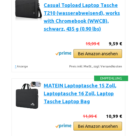
Casual Topload Laptop Tasche
T210 (wasserabweisend), works
with Chromebook (WWCB),
schwarz, 435 g (0.90 lbs)
19,99 €
9,59 €
Bei Amazon ansehen
*
Preis inkl. MwSt., zzgl. Versandkosten
Anzeige
EMPFEHLUNG
MATEIN Laptoptasche 15 Zoll,
Laptoptasche 16 Zoll, Laptop
Tasche Laptop Bag
11,99 €
10,99 €
Bei Amazon ansehen