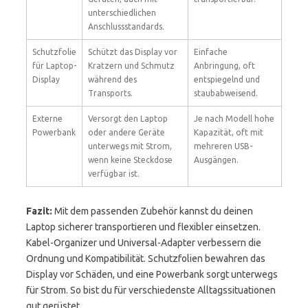
unterschiedlichen
Anschlussstandards.
Schutzfolie
Schützt das Display vor
Einfache
für Laptop-
Kratzern und Schmutz
Anbringung, oft
Display
während des
entspiegelnd und
Transports.
staubabweisend.
Externe
Versorgt den Laptop
Je nach Modell hohe
Powerbank
oder andere Geräte
Kapazität, oft mit
unterwegs mit Strom,
mehreren USB-
wenn keine Steckdose
Ausgängen.
verfügbar ist.
Fazit:
Mit dem passenden Zubehör kannst du deinen
Laptop sicherer transportieren und flexibler einsetzen.
Kabel-Organizer und Universal-Adapter verbessern die
Ordnung und Kompatibilität. Schutzfolien bewahren das
Display vor Schäden, und eine Powerbank sorgt unterwegs
für Strom. So bist du für verschiedenste Alltagssituationen
gut gerüstet.