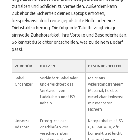
zu halten und Schäden zu vermeiden. Außerdem kann
Zubehör die Sicherheit deines Laptops erhöhen,
beispielweise durch eine gepolsterte Hülle oder eine
Diebstahlsicherung. Die folgende Tabelle zeigt einige
sinnvolle Zubehörartikel, ihre Vorteile und Besonderheiten.
So kannst du leichter entscheiden, was zu deinem Bedarf
passt.
ZUBEHÖR
NUTZEN
BESONDERHEITEN
Kabel-
Verhindert Kabelsalat
Meist aus
Organizer
und erleichtert das
widerstandsfähigem
Verstauen von
Material, flexibel
Ladekabeln und USB-
einsetzbar, teilweise
Kabeln.
mit mehreren
Fächern.
Universal-
Ermöglicht das
Kompatibel mit USB-
Adapter
Anschließen von
C, HDMI, VGA, oft
verschiedensten
kompakt und leicht
Geräten, auch mit
transportierbar.