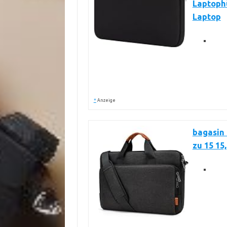
Laptophü
Laptop
*
Anzeige
bagasin 
zu 15 15