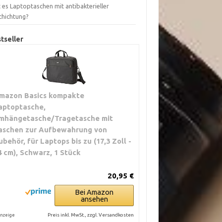
 es Laptoptaschen mit antibakterieller
chichtung?
tseller
mazon Basics kompakte
aptoptasche,
mhängetasche/Tragetasche mit
aschen zur Aufbewahrung von
ubehör, für Laptops bis zu (17,3 Zoll -
4 cm), Schwarz, 1 Stück
20,95 €
Bei Amazon
ansehen
Preis inkl. MwSt., zzgl. Versandkosten
nzeige