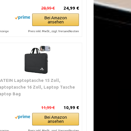
28,99 €
24,99 €
Bei Amazon
ansehen
Preis inkl. MwSt., zzgl. Versandkosten
nzeige
ATEIN Laptoptasche 15 Zoll,
aptoptasche 16 Zoll, Laptop Tasche
aptop Bag
11,99 €
10,99 €
Bei Amazon
ansehen
Preis inkl. MwSt., zzgl. Versandkosten
nzeige