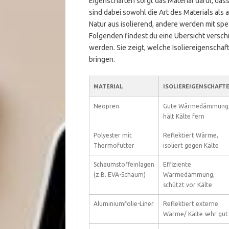
Eigenschaften sorgt das Material dafür, das
sind dabei sowohl die Art des Materials als
Natur aus isolierend, andere werden mit sp
Folgenden findest du eine Übersicht versch
werden. Sie zeigt, welche Isoliereigenschaf
bringen.
MATERIAL
ISOLIEREIGENSCHAFT
Neopren
Gute Wärmedämmung
hält Kälte fern
Polyester mit
Reflektiert Wärme,
Thermofutter
isoliert gegen Kälte
Schaumstoffeinlagen
Effiziente
(z.B. EVA-Schaum)
Wärmedämmung,
schützt vor Kälte
Aluminiumfolie-Liner
Reflektiert externe
Wärme/ Kälte sehr gut