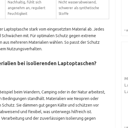
Nachhaltig, fühlt sich
Nicht wasserabweisend,
angenehm an, reguliert
schwerer als synthetische
Feuchtigkeit
Stoffe
r Laptoptasche stark vom eingesetzten Material ab. Jedes
*
A
nd Schwächen mit. Für optimalen Schutz gegen extreme
 aus mehreren Materialien wählen. So passt der Schutz
nem Nutzungsverhalten.
rialien bei isolierenden Laptoptaschen?
M
L
L
eispiel beim Wandern, Camping oder in der Natur arbeitest,
n Bedingungen standhält. Materialien wie Neopren oder
n Schutz. Sie dämmen gut gegen Kälte und schützen vor
bweisend und flexibel, was unterwegs hilfreich ist.
n Verarbeitung und der zuverlässigen Isolierung gegen
*
A