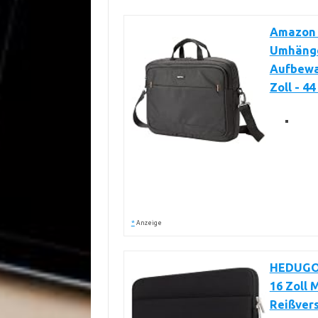
Amazon 
Umhänge
Aufbewah
Zoll - 4
*
Anzeige
HEDUGO 
16 Zoll
Reißver