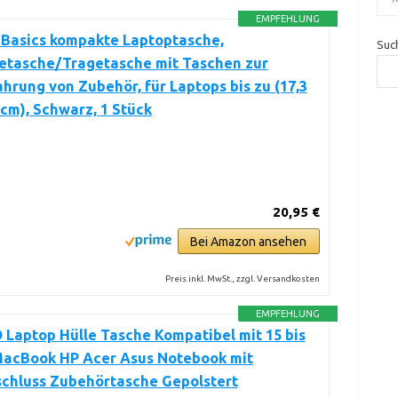
EMPFEHLUNG
Basics kompakte Laptoptasche,
Suc
tasche/Tragetasche mit Taschen zur
rung von Zubehör, für Laptops bis zu (17,3
4 cm), Schwarz, 1 Stück
20,95 €
Bei Amazon ansehen
Preis inkl. MwSt., zzgl. Versandkosten
EMPFEHLUNG
Laptop Hülle Tasche Kompatibel mit 15 bis
 MacBook HP Acer Asus Notebook mit
schluss Zubehörtasche Gepolstert