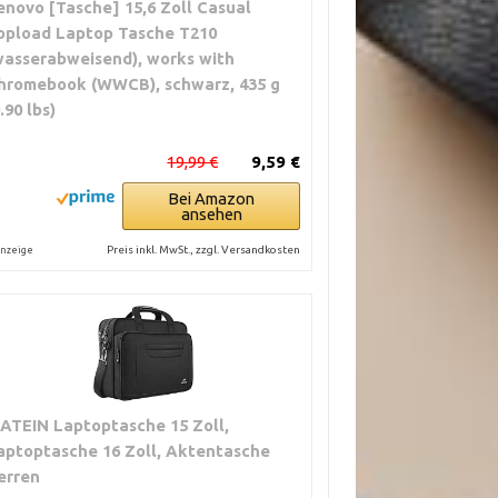
enovo [Tasche] 15,6 Zoll Casual
opload Laptop Tasche T210
wasserabweisend), works with
hromebook (WWCB), schwarz, 435 g
.90 lbs)
19,99 €
9,59 €
Bei Amazon
ansehen
Preis inkl. MwSt., zzgl. Versandkosten
nzeige
ATEIN Laptoptasche 15 Zoll,
aptoptasche 16 Zoll, Aktentasche
erren