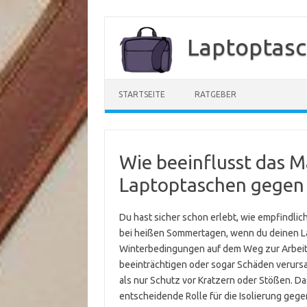
Zum
Inhalt
Laptoptasc
springen
STARTSEITE
RATGEBER
Wie beeinflusst das Ma
Laptoptaschen gegen
Du hast sicher schon erlebt, wie empfindli
bei heißen Sommertagen, wenn du deinen Lapt
Winterbedingungen auf dem Weg zur Arbeit 
beeinträchtigen oder sogar Schäden verursa
als nur Schutz vor Kratzern oder Stößen. Das 
entscheidende Rolle für die Isolierung ge