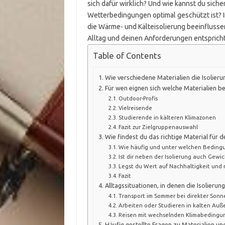
sich dafür wirklich? Und wie kannst du sich
Wetterbedingungen optimal geschützt ist? In
die Wärme- und Kälteisolierung beeinflussen
Alltag und deinen Anforderungen entspricht
Table of Contents
Wie verschiedene Materialien die Isolier
Für wen eignen sich welche Materialien b
Outdoor-Profis
Vielreisende
Studierende in kälteren Klimazonen
Fazit zur Zielgruppenauswahl
Wie findest du das richtige Material für 
Wie häufig und unter welchen Beding
Ist dir neben der Isolierung auch Gewic
Legst du Wert auf Nachhaltigkeit und n
Fazit
Alltagssituationen, in denen die Isolieru
Transport im Sommer bei direkter Son
Arbeiten oder Studieren in kalten Au
Reisen mit wechselnden Klimabeding
Häufig gestellte Fragen zu Materialien u