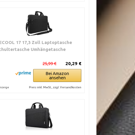
ECOOL 17 17,3 Zoll Laptoptasche
chultertasche Umhängetasche
25,99 €
20,29 €
Bei Amazon
ansehen
Preis inkl. MwSt., zzgl. Versandkosten
nzeige