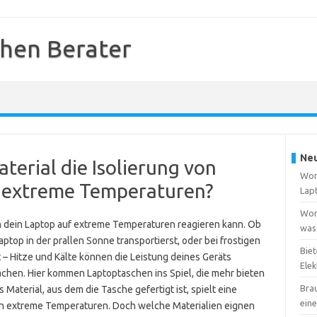
hen Berater
Neu
terial die Isolierung von
Wora
 extreme Temperaturen?
Lap
Wora
ch dein Laptop auf extreme Temperaturen reagieren kann. Ob
wass
op in der prallen Sonne transportierst, oder bei frostigen
Biet
– Hitze und Kälte können die Leistung deines Geräts
Elek
chen. Hier kommen Laptoptaschen ins Spiel, die mehr bieten
Bra
Material, aus dem die Tasche gefertigt ist, spielt eine
ein
gen extreme Temperaturen. Doch welche Materialien eignen