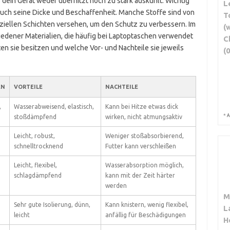
s dein Gerät weder überhitzt noch zu stark auskühlt. Wichtig
L
 auch seine Dicke und Beschaffenheit. Manche Stoffe sind von
T
eziellen Schichten versehen, um den Schutz zu verbessern. Im
(
iedener Materialien, die häufig bei Laptoptaschen verwendet
C
ten sie besitzen und welche Vor- und Nachteile sie jeweils
(0
EN
VORTEILE
NACHTEILE
,
Wasserabweisend, elastisch,
Kann bei Hitze etwas dick
*
A
stoßdämpfend
wirken, nicht atmungsaktiv
Leicht, robust,
Weniger stoßabsorbierend,
schnelltrocknend
Futter kann verschleißen
Leicht, flexibel,
Wasserabsorption möglich,
schlagdämpfend
kann mit der Zeit härter
werden
M
Sehr gute Isolierung, dünn,
Kann knistern, wenig flexibel,
L
leicht
anfällig für Beschädigungen
H