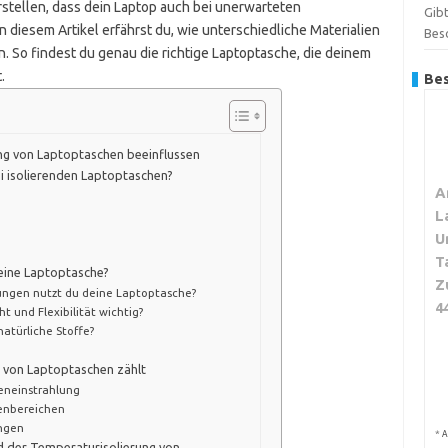
erstellen, dass dein Laptop auch bei unerwarteten
Gibt
 diesem Artikel erfährst du, wie unterschiedliche Materialien
Bes
. So findest du genau die richtige Laptoptasche, die deinem
.
Bes
ung von Laptoptaschen beeinflussen
ei isolierenden Laptoptaschen?
A
L
U
T
deine Laptoptasche?
Z
ungen nutzt du deine Laptoptasche?
4
ht und Flexibilität wichtig?
atürliche Stoffe?
ng von Laptoptaschen zählt
neneinstrahlung
ßenbereichen
ungen
*
A
nd der Temperaturisolierung von