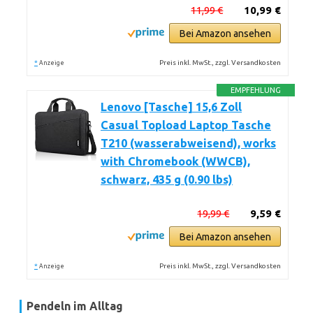
11,99 €
10,99 €
Bei Amazon ansehen
*
Preis inkl. MwSt., zzgl. Versandkosten
Anzeige
EMPFEHLUNG
Lenovo [Tasche] 15,6 Zoll
Casual Topload Laptop Tasche
T210 (wasserabweisend), works
with Chromebook (WWCB),
schwarz, 435 g (0.90 lbs)
19,99 €
9,59 €
Bei Amazon ansehen
*
Preis inkl. MwSt., zzgl. Versandkosten
Anzeige
Pendeln im Alltag