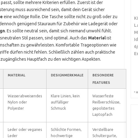
passt, sollte mehrere Kriterien erfüllen. Zuerst ist der
terung muss ausreichend sein, damit dein Gerät sicher
e
eine wichtige Rolle. Die Tasche sollte nicht zu groß oder zu
K
d dennoch genügend Stauraum für Zubehör wie Ladegerät oder
L
ign
. Es sollte neutral sein, damit sich niemand unwohl fühlt.
M
neutralen Stil passen, sind optimal. Auch das
Material
ist
I
enschaften zu gewährleisten. Komfortable Trageoptionen wie
6
ffe dürfen nicht fehlen. Schließlich zählen auch praktische
E
t zugängliches Hauptfach zu den wichtigen Aspekten.
MATERIAL
DESIGNMERKMALE
BESONDERE
FEATURES
*
A
Wasserabweisendes
Klare Linien, kein
Wasserfeste
Nylon oder
auffälliger
Reißverschlüsse,
Polyester
Schmuck
gepolstertes
Laptopfach
Leder oder veganes
Schlichte Formen,
Verstellbare
Leder
hochwertige
Schultergurte,