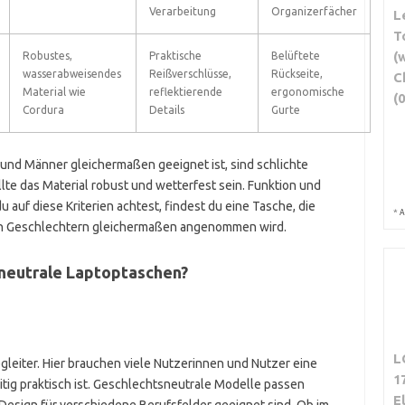
Verarbeitung
Organizerfächer
L
T
(
Robustes,
Praktische
Belüftete
wasserabweisendes
Reißverschlüsse,
Rückseite,
C
Material wie
reflektierende
ergonomische
(0
Cordura
Details
Gurte
 und Männer gleichermaßen geeignet ist, sind schlichte
lte das Material robust und wetterfest sein. Funktion und
auf diese Kriterien achtest, findest du eine Tasche, die
*
A
den Geschlechtern gleichermaßen angenommen wird.
sneutrale Laptoptaschen?
L
egleiter. Hier brauchen viele Nutzerinnen und Nutzer eine
1
eitig praktisch ist. Geschlechtsneutrale Modelle passen
E