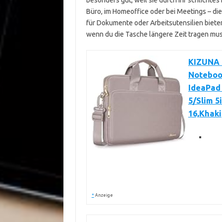
besonders gut, weil sie durch ihr schlichte
Büro, im Homeoffice oder bei Meetings – di
für Dokumente oder Arbeitsutensilien bieten
wenn du die Tasche längere Zeit tragen mus
KIZUNA L
Noteboo
IdeaPad 
5/Slim 5
16,Khaki
*
Anzeige