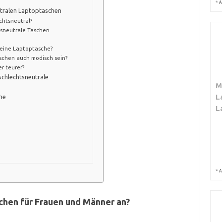
*
A
utralen Laptoptaschen
htsneutral?
tsneutrale Taschen
meine Laptoptasche?
chen auch modisch sein?
r teurer?
schlechtsneutrale
M
L
he
L
*
A
hen für Frauen und Männer an?