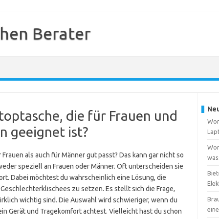
hen Berater
Neu
ptoptasche, die für Frauen und
Wora
 geeignet ist?
Lap
Wora
 Frauen als auch für Männer gut passt? Das kann gar nicht so
wass
tweder speziell an Frauen oder Männer. Oft unterscheiden sie
Biet
ort. Dabei möchtest du wahrscheinlich eine Lösung, die
Elek
f Geschlechterklischees zu setzen. Es stellt sich die Frage,
Bra
irklich wichtig sind. Die Auswahl wird schwieriger, wenn du
ein
ein Gerät und Tragekomfort achtest. Vielleicht hast du schon