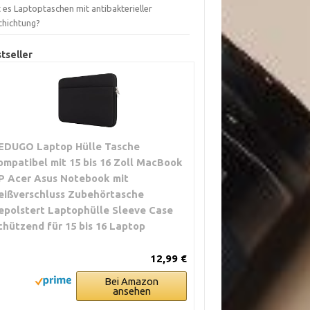
 es Laptoptaschen mit antibakterieller
chichtung?
tseller
EDUGO Laptop Hülle Tasche
ompatibel mit 15 bis 16 Zoll MacBook
P Acer Asus Notebook mit
eißverschluss Zubehörtasche
epolstert Laptophülle Sleeve Case
chützend für 15 bis 16 Laptop
12,99 €
Bei Amazon
ansehen