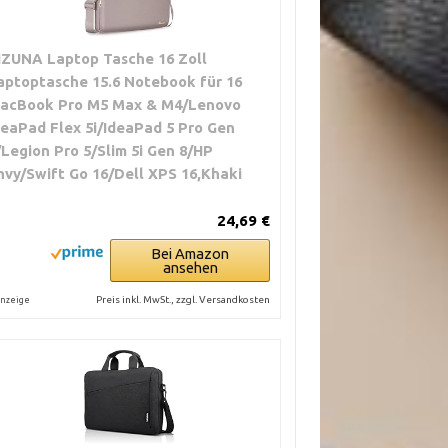
IZUNA Laptop Tasche 16 Zoll
aptoptasche 15.6 Notebook für 16
acBook Pro M5 Max & M4/Lenovo
deaPad Flex 5i/IdeaPad 5 Pro Gen
/Legion Pro 5/Slim 5i Gen 8/HP
nvy/Swift Go 16/Dell XPS 16,Khaki
24,69 €
Bei Amazon
ansehen
Preis inkl. MwSt., zzgl. Versandkosten
nzeige