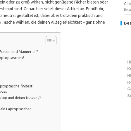
ein oder zu groß wirken, nicht genügend Fächer bieten oder
Gibt
immt sind. Genau hier setzt dieser Artikel an. Er hilft dir,
Bes
sneutral gestaltet ist, dabei aber trotzdem praktisch und
e Tasche wählen, die deinen Alltag erleichtert – ganz ohne
Bes
Frauen und Männer an?
Laptoptaschen?
H
K
H
R
aptoptasche findest
G
sten?
S
aptop und deiner Nutzung?
rale Laptoptaschen