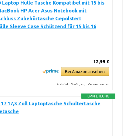
Laptop Hülle Tasche Kompatibel mit 15 bis
 MacBook HP Acer Asus Notebook mit
schluss Zubehörtasche Gepolstert
lle Sleeve Case Schützend für 15 bis 16
12,99 €
Bei Amazon ansehen
Preis inkl. MwSt., zzgl. Versandkosten
EMPFEHLUNG
7 17,3 Zoll Laptoptasche Schultertasche
etasche