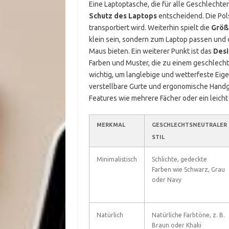
Eine Laptoptasche, die für alle Geschlechter 
Schutz des Laptops
entscheidend. Die Pols
transportiert wird. Weiterhin spielt die
Größ
klein sein, sondern zum Laptop passen un
Maus bieten. Ein weiterer Punkt ist das
Des
Farben und Muster, die zu einem geschlechts
wichtig, um langlebige und wetterfeste Eig
verstellbare Gurte und ergonomische Handgri
Features wie mehrere Fächer oder ein leich
MERKMAL
GESCHLECHTSNEUTRALER
STIL
Minimalistisch
Schlichte, gedeckte
Farben wie Schwarz, Grau
oder Navy
Natürlich
Natürliche Farbtöne, z. B.
Braun oder Khaki