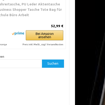
ehrertasche, PU Leder Aktentasche
usiness Shopper Tasche Tote Bag für
chule Büro Arbeit
52,99 €
Bei Amazon
ansehen
Preis inkl. MwSt., zzgl. Versandkosten
nzeige
hen
Suchen