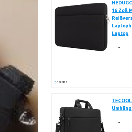
HEDUGO 
16 Zoll
Reißver
Laptophü
Laptop
*
Anzeige
TECOOL 1
Umhäng