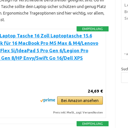
s Design für verschiedene Berufsfelder geeignet sind. Ob im
L
e Tasche sollte dein Laptop sicher schützen und genug Platz
B
. Ergonomische Trageoptionen sind hier wichtig, vor allem,
S
st.
EMPFEHLUNG
aptop Tasche 16 Zoll Laptoptasche 15.6
k für 16 MacBook Pro M5 Max & M4/Lenovo
Flex 5i/IdeaPad 5 Pro Gen 6/Legion Pro
*
A
i Gen 8/HP Envy/Swift Go 16/Dell XPS
Suc
24,69 €
Bei Amazon ansehen
Preis inkl. MwSt., zzgl. Versandkosten
EMPFEHLUNG