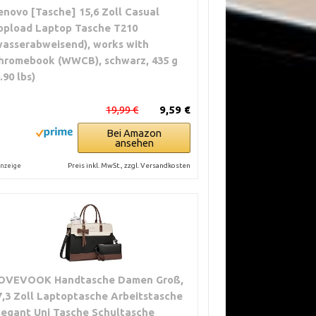
enovo [Tasche] 15,6 Zoll Casual
opload Laptop Tasche T210
wasserabweisend), works with
hromebook (WWCB), schwarz, 435 g
.90 lbs)
19,99 €
9,59 €
Bei Amazon
ansehen
Preis inkl. MwSt., zzgl. Versandkosten
nzeige
OVEVOOK Handtasche Damen Groß,
7,3 Zoll Laptoptasche Arbeitstasche
legant Uni Tasche Schultasche