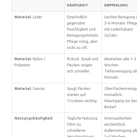
HÄUFIGKEIT
EMPFEHLUNG
Material
: Leder
Empfindlich
Leichte Reinigung a
gegenüber
3–6 Monate. Pfleg
Feuchtigkeit und
mit Lederbalsam
Reinigungsmitteln.
2x/Jahr.
Pflege nötig, aber
nicht zu oft.
Material
: Nylon /
Robust. Staub und
Abwischen alle 1–2
Polyester
Flecken zeigen
Wochen.
sich schneller.
Tiefenreinigung all
Monate.
Material
: Canvas
Saugt Flecken
Oberflächenreinig
stärker auf.
monatlich.
Trocknen wichtig.
Waschgang nur bei
Bedarf.
Nutzungshäufigkeit
Tägliche Nutzung
Innensauberkeit
führt zu
wöchentlich.
schnellerer
Außenreinigung all
Verschmutzung.
1–4 Wochen.