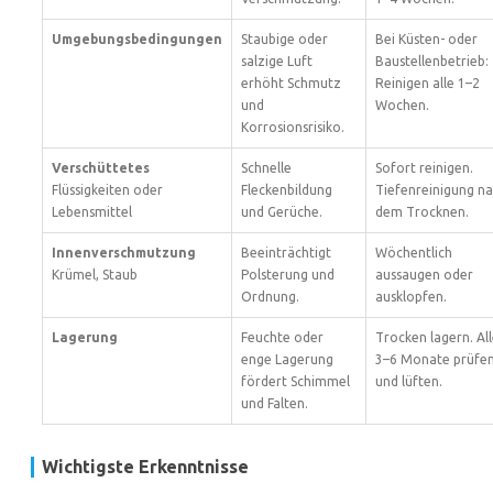
Umgebungsbedingungen
Staubige oder
Bei Küsten- oder
salzige Luft
Baustellenbetrieb:
erhöht Schmutz
Reinigen alle 1–2
und
Wochen.
Korrosionsrisiko.
Verschüttetes
Schnelle
Sofort reinigen.
Flüssigkeiten oder
Fleckenbildung
Tiefenreinigung n
Lebensmittel
und Gerüche.
dem Trocknen.
Innenverschmutzung
Beeinträchtigt
Wöchentlich
Krümel, Staub
Polsterung und
aussaugen oder
Ordnung.
ausklopfen.
Lagerung
Feuchte oder
Trocken lagern. Al
enge Lagerung
3–6 Monate prüfe
fördert Schimmel
und lüften.
und Falten.
Wichtigste Erkenntnisse