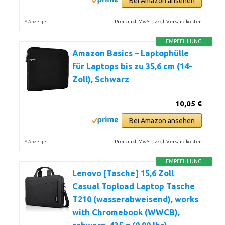
Bei Amazon ansehen
*
Preis inkl. MwSt., zzgl. Versandkosten
Anzeige
EMPFEHLUNG
Amazon Basics – Laptophülle
für Laptops bis zu 35,6 cm (14-
Zoll), Schwarz
10,05 €
Bei Amazon ansehen
*
Preis inkl. MwSt., zzgl. Versandkosten
Anzeige
EMPFEHLUNG
Lenovo [Tasche] 15,6 Zoll
Casual Topload Laptop Tasche
T210 (wasserabweisend), works
with Chromebook (WWCB),