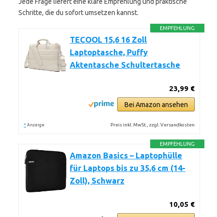
Jede Frage liefert eine klare Empfehlung und praktische
Schritte, die du sofort umsetzen kannst.
EMPFEHLUNG
TECOOL 15,6 16 Zoll
Laptoptasche, Puffy
Aktentasche Schultertasche
23,99 €
Bei Amazon ansehen
*
Preis inkl. MwSt., zzgl. Versandkosten
Anzeige
EMPFEHLUNG
Amazon Basics – Laptophülle
für Laptops bis zu 35,6 cm (14-
Zoll), Schwarz
10,05 €