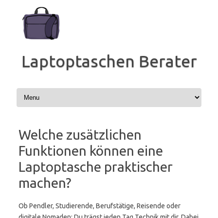
Zum
Inhalt
springen
Laptoptaschen Berater
Welche zusätzlichen
Funktionen können eine
Laptoptasche praktischer
machen?
Ob Pendler, Studierende, Berufstätige, Reisende oder
digitale Nomaden: Du trägst jeden Tag Technik mit dir. Dabei