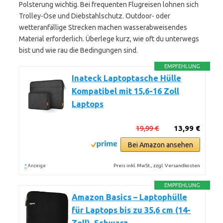
Polsterung wichtig. Bei frequenten Flugreisen lohnen sich
Trolley-Öse und Diebstahlschutz. Outdoor- oder
wetteranfällige Strecken machen wasserabweisendes
Material erforderlich. Überlege kurz, wie oft du unterwegs
bist und wie rau die Bedingungen sind.
EMPFEHLUNG
Inateck Laptoptasche Hülle
Kompatibel mit 15,6-16 Zoll
Laptops
19,99 €
13,99 €
Bei Amazon ansehen
*
Preis inkl. MwSt., zzgl. Versandkosten
Anzeige
EMPFEHLUNG
Amazon Basics – Laptophülle
für Laptops bis zu 35,6 cm (14-