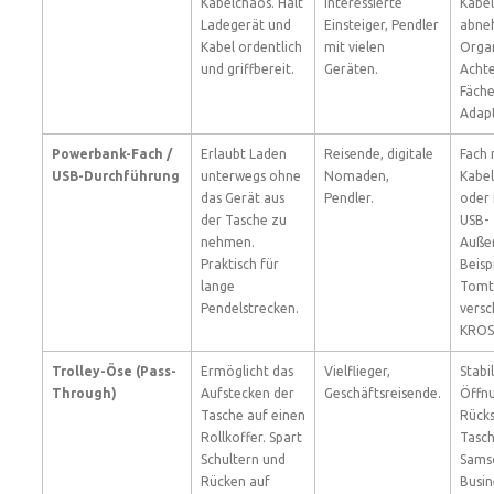
Kabelchaos. Hält
interessierte
Kabel
Ladegerät und
Einsteiger, Pendler
abne
Kabel ordentlich
mit vielen
Organ
und griffbereit.
Geräten.
Achte
Fäche
Adapt
Powerbank-Fach /
Erlaubt Laden
Reisende, digitale
Fach 
USB-Durchführung
unterwegs ohne
Nomaden,
Kabe
das Gerät aus
Pendler.
oder 
der Tasche zu
USB-
nehmen.
Außen
Praktisch für
Beisp
lange
Tomt
Pendelstrecken.
versc
KROS
Trolley-Öse (Pass-
Ermöglicht das
Vielflieger,
Stabi
Through)
Aufstecken der
Geschäftsreisende.
Öffnu
Tasche auf einen
Rücks
Rollkoffer. Spart
Tasch
Schultern und
Sams
Rücken auf
Busin