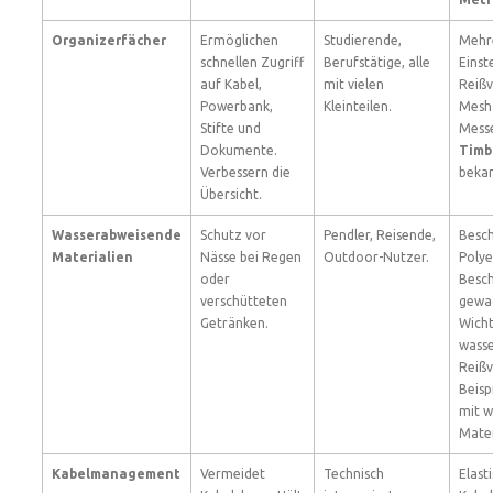
Organizerfächer
Ermöglichen
Studierende,
Mehr
schnellen Zugriff
Berufstätige, alle
Einst
auf Kabel,
mit vielen
Reißv
Powerbank,
Kleinteilen.
Mesh-
Stifte und
Mess
Dokumente.
Timb
Verbessern die
bekan
Übersicht.
Wasserabweisende
Schutz vor
Pendler, Reisende,
Besch
Materialien
Nässe bei Regen
Outdoor-Nutzer.
Polye
oder
Besch
verschütteten
gewac
Getränken.
Wicht
wass
Reißv
Beisp
mit w
Mater
Kabelmanagement
Vermeidet
Technisch
Elast