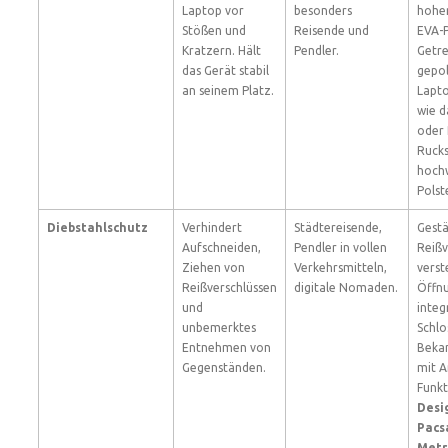
Laptop vor
besonders
hoher
Stößen und
Reisende und
EVA-P
Kratzern. Hält
Pendler.
Getre
das Gerät stabil
gepol
an seinem Platz.
Lapto
wie 
oder 
Rucks
hoch
Polst
Diebstahlschutz
Verhindert
Städtereisende,
Gestä
Aufschneiden,
Pendler in vollen
Reißv
Ziehen von
Verkehrsmitteln,
verst
Reißverschlüssen
digitale Nomaden.
Öffn
und
integ
unbemerktes
Schlo
Entnehmen von
Beka
Gegenständen.
mit A
Funkt
Desi
Pacs
Metr