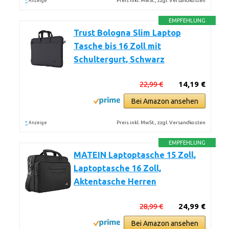
*
Preis inkl. MwSt., zzgl. Versandkosten
Anzeige
EMPFEHLUNG
Trust Bologna Slim Laptop
Tasche bis 16 Zoll mit
Schultergurt, Schwarz
22,99 €
14,19 €
Bei Amazon ansehen
*
Preis inkl. MwSt., zzgl. Versandkosten
Anzeige
EMPFEHLUNG
MATEIN Laptoptasche 15 Zoll,
Laptoptasche 16 Zoll,
Aktentasche Herren
28,99 €
24,99 €
Bei Amazon ansehen