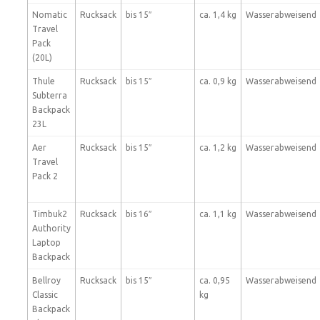
Nomatic
Rucksack
bis 15″
ca. 1,4 kg
Wasserabweisend
Travel
Pack
(20L)
Thule
Rucksack
bis 15″
ca. 0,9 kg
Wasserabweisend
Subterra
Backpack
23L
Aer
Rucksack
bis 15″
ca. 1,2 kg
Wasserabweisend
Travel
Pack 2
Timbuk2
Rucksack
bis 16″
ca. 1,1 kg
Wasserabweisend
Authority
Laptop
Backpack
Bellroy
Rucksack
bis 15″
ca. 0,95
Wasserabweisend
Classic
kg
Backpack