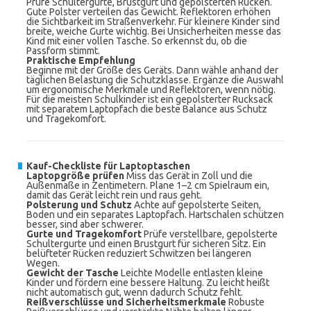
Prüfe Schultergurte, Brustgurt und gepolsterten Rücken.
Gute Polster verteilen das Gewicht. Reflektoren erhöhen
die Sichtbarkeit im Straßenverkehr. Für kleinere Kinder sind
breite, weiche Gurte wichtig. Bei Unsicherheiten messe das
Kind mit einer vollen Tasche. So erkennst du, ob die
Passform stimmt.
Praktische Empfehlung
Beginne mit der Größe des Geräts. Dann wähle anhand der
täglichen Belastung die Schutzklasse. Ergänze die Auswahl
um ergonomische Merkmale und Reflektoren, wenn nötig.
Für die meisten Schulkinder ist ein gepolsterter Rucksack
mit separatem Laptopfach die beste Balance aus Schutz
und Tragekomfort.
Kauf-Checkliste für Laptoptaschen
Laptopgröße prüfen
Miss das Gerät in Zoll und die
Außenmaße in Zentimetern. Plane 1–2 cm Spielraum ein,
damit das Gerät leicht rein und raus geht.
Polsterung und Schutz
Achte auf gepolsterte Seiten,
Boden und ein separates Laptopfach. Hartschalen schützen
besser, sind aber schwerer.
Gurte und Tragekomfort
Prüfe verstellbare, gepolsterte
Schultergurte und einen Brustgurt für sicheren Sitz. Ein
belüfteter Rücken reduziert Schwitzen bei längeren
Wegen.
Gewicht der Tasche
Leichte Modelle entlasten kleine
Kinder und fördern eine bessere Haltung. Zu leicht heißt
nicht automatisch gut, wenn dadurch Schutz fehlt.
Reißverschlüsse und Sicherheitsmerkmale
Robuste