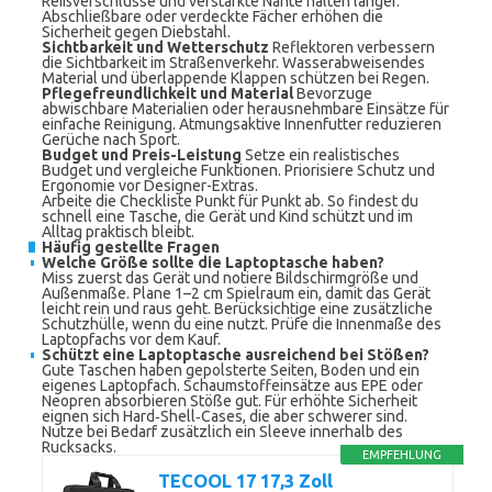
Reißverschlüsse und verstärkte Nähte halten länger.
Abschließbare oder verdeckte Fächer erhöhen die
Sicherheit gegen Diebstahl.
Sichtbarkeit und Wetterschutz
Reflektoren verbessern
die Sichtbarkeit im Straßenverkehr. Wasserabweisendes
Material und überlappende Klappen schützen bei Regen.
Pflegefreundlichkeit und Material
Bevorzuge
abwischbare Materialien oder herausnehmbare Einsätze für
einfache Reinigung. Atmungsaktive Innenfutter reduzieren
Gerüche nach Sport.
Budget und Preis-Leistung
Setze ein realistisches
Budget und vergleiche Funktionen. Priorisiere Schutz und
Ergonomie vor Designer-Extras.
Arbeite die Checkliste Punkt für Punkt ab. So findest du
schnell eine Tasche, die Gerät und Kind schützt und im
Alltag praktisch bleibt.
Häufig gestellte Fragen
Welche Größe sollte die Laptoptasche haben?
Miss zuerst das Gerät und notiere Bildschirmgröße und
Außenmaße. Plane 1–2 cm Spielraum ein, damit das Gerät
leicht rein und raus geht. Berücksichtige eine zusätzliche
Schutzhülle, wenn du eine nutzt. Prüfe die Innenmaße des
Laptopfachs vor dem Kauf.
Schützt eine Laptoptasche ausreichend bei Stößen?
Gute Taschen haben gepolsterte Seiten, Boden und ein
eigenes Laptopfach. Schaumstoffeinsätze aus EPE oder
Neopren absorbieren Stöße gut. Für erhöhte Sicherheit
eignen sich Hard‑Shell‑Cases, die aber schwerer sind.
Nutze bei Bedarf zusätzlich ein Sleeve innerhalb des
Rucksacks.
EMPFEHLUNG
TECOOL 17 17,3 Zoll