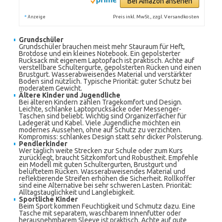
Bei Amazon ansehen
*
Preis inkl. MwSt., zzgl. Versandkosten
Anzeige
Grundschüler
Grundschüler brauchen meist mehr Stauraum für Heft,
Brotdose und ein kleines Notebook. Ein gepolsterter
Rucksack mit eigenem Laptopfach ist praktisch. Achte auf
verstellbare Schultergurte, gepolsterten Rücken und einen
Brustgurt. Wasserabweisendes Material und verstärkter
Boden sind nützlich. Typische Priorität: guter Schutz bei
moderatem Gewicht.
Ältere Kinder und Jugendliche
Bei älteren Kindern zählen Tragekomfort und Design.
Leichte, schlanke Laptoprucksäcke oder Messenger-
Taschen sind beliebt. Wichtig sind Organizerfächer für
Ladegerät und Kabel. Viele Jugendliche möchten ein
modernes Aussehen, ohne auf Schutz zu verzichten.
Kompromiss: schlankes Design statt sehr dicker Polsterung.
Pendlerkinder
Wer täglich weite Strecken zur Schule oder zum Kurs
zurücklegt, braucht Sitzkomfort und Robustheit. Empfehle
ein Modell mit guten Schultergurten, Brustgurt und
belüftetem Rücken. Wasserabweisendes Material und
reflektierende Streifen erhöhen die Sicherheit. Rollkoffer
sind eine Alternative bei sehr schweren Lasten. Priorität:
Alltagstauglichkeit und Langlebigkeit.
Sportliche Kinder
Beim Sport kommen Feuchtigkeit und Schmutz dazu. Eine
Tasche mit separatem, waschbarem Innenfutter oder
herausnehmbarem Sleeve ist praktisch. Achte auf gute