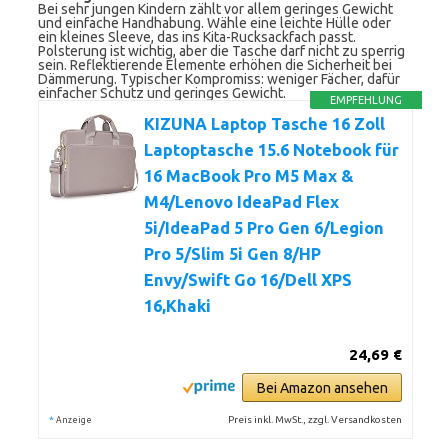
Bei sehr jungen Kindern zählt vor allem geringes Gewicht
und einfache Handhabung. Wähle eine leichte Hülle oder
ein kleines Sleeve, das ins Kita-Rucksackfach passt.
Polsterung ist wichtig, aber die Tasche darf nicht zu sperrig
sein. Reflektierende Elemente erhöhen die Sicherheit bei
Dämmerung. Typischer Kompromiss: weniger Fächer, dafür
einfacher Schutz und geringes Gewicht.
EMPFEHLUNG
KIZUNA Laptop Tasche 16 Zoll
Laptoptasche 15.6 Notebook für
16 MacBook Pro M5 Max &
M4/Lenovo IdeaPad Flex
5i/IdeaPad 5 Pro Gen 6/Legion
Pro 5/Slim 5i Gen 8/HP
Envy/Swift Go 16/Dell XPS
16,Khaki
24,69 €
Bei Amazon ansehen
*
Preis inkl. MwSt., zzgl. Versandkosten
Anzeige