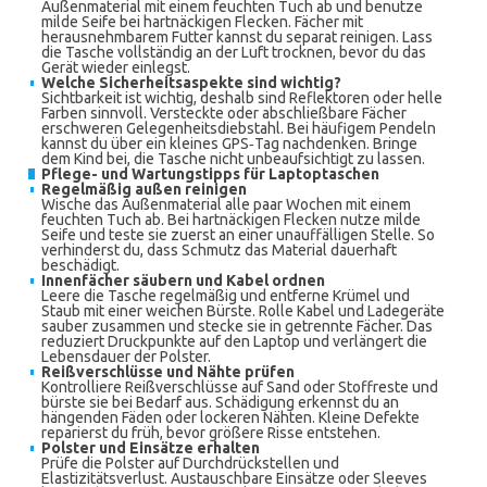
Außenmaterial mit einem feuchten Tuch ab und benutze
milde Seife bei hartnäckigen Flecken. Fächer mit
herausnehmbarem Futter kannst du separat reinigen. Lass
die Tasche vollständig an der Luft trocknen, bevor du das
Gerät wieder einlegst.
Welche Sicherheitsaspekte sind wichtig?
Sichtbarkeit ist wichtig, deshalb sind Reflektoren oder helle
Farben sinnvoll. Versteckte oder abschließbare Fächer
erschweren Gelegenheitsdiebstahl. Bei häufigem Pendeln
kannst du über ein kleines GPS‑Tag nachdenken. Bringe
dem Kind bei, die Tasche nicht unbeaufsichtigt zu lassen.
Pflege- und Wartungstipps für Laptoptaschen
Regelmäßig außen reinigen
Wische das Außenmaterial alle paar Wochen mit einem
feuchten Tuch ab. Bei hartnäckigen Flecken nutze milde
Seife und teste sie zuerst an einer unauffälligen Stelle. So
verhinderst du, dass Schmutz das Material dauerhaft
beschädigt.
Innenfächer säubern und Kabel ordnen
Leere die Tasche regelmäßig und entferne Krümel und
Staub mit einer weichen Bürste. Rolle Kabel und Ladegeräte
sauber zusammen und stecke sie in getrennte Fächer. Das
reduziert Druckpunkte auf den Laptop und verlängert die
Lebensdauer der Polster.
Reißverschlüsse und Nähte prüfen
Kontrolliere Reißverschlüsse auf Sand oder Stoffreste und
bürste sie bei Bedarf aus. Schädigung erkennst du an
hängenden Fäden oder lockeren Nähten. Kleine Defekte
reparierst du früh, bevor größere Risse entstehen.
Polster und Einsätze erhalten
Prüfe die Polster auf Durchdrückstellen und
Elastizitätsverlust. Austauschbare Einsätze oder Sleeves