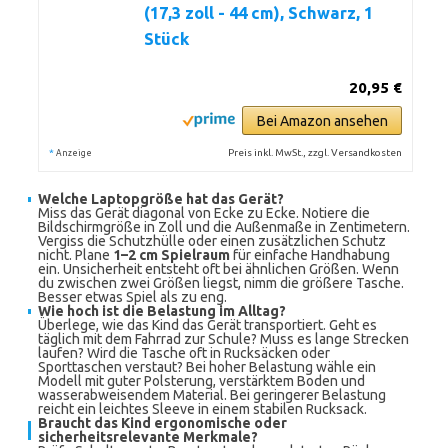
(17,3 zoll - 44 cm), Schwarz, 1
Stück
20,95 €
Bei Amazon ansehen
*
Preis inkl. MwSt., zzgl. Versandkosten
Anzeige
Welche Laptopgröße hat das Gerät?
Miss das Gerät diagonal von Ecke zu Ecke. Notiere die
Bildschirmgröße in Zoll und die Außenmaße in Zentimetern.
Vergiss die Schutzhülle oder einen zusätzlichen Schutz
nicht. Plane
1–2 cm Spielraum
für einfache Handhabung
ein. Unsicherheit entsteht oft bei ähnlichen Größen. Wenn
du zwischen zwei Größen liegst, nimm die größere Tasche.
Besser etwas Spiel als zu eng.
Wie hoch ist die Belastung im Alltag?
Überlege, wie das Kind das Gerät transportiert. Geht es
täglich mit dem Fahrrad zur Schule? Muss es lange Strecken
laufen? Wird die Tasche oft in Rucksäcken oder
Sporttaschen verstaut? Bei hoher Belastung wähle ein
Modell mit guter Polsterung, verstärktem Boden und
wasserabweisendem Material. Bei geringerer Belastung
reicht ein leichtes Sleeve in einem stabilen Rucksack.
Braucht das Kind ergonomische oder
sicherheitsrelevante Merkmale?