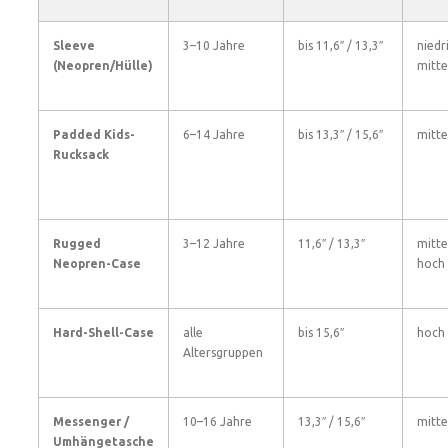
Sleeve
3–10 Jahre
bis 11,6″ / 13,3″
niedr
(Neopren/Hülle)
mitte
Padded Kids-
6–14 Jahre
bis 13,3″ / 15,6″
mitte
Rucksack
Rugged
3–12 Jahre
11,6″ / 13,3″
mitte
Neopren-Case
hoch
Hard-Shell-Case
alle
bis 15,6″
hoch
Altersgruppen
Messenger /
10–16 Jahre
13,3″ / 15,6″
mitte
Umhängetasche