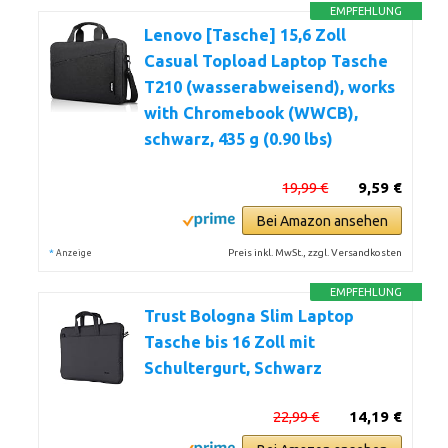
EMPFEHLUNG
Lenovo [Tasche] 15,6 Zoll
Casual Topload Laptop Tasche
T210 (wasserabweisend), works
with Chromebook (WWCB),
schwarz, 435 g (0.90 lbs)
19,99 €
9,59 €
Bei Amazon ansehen
*
Preis inkl. MwSt., zzgl. Versandkosten
Anzeige
EMPFEHLUNG
Trust Bologna Slim Laptop
Tasche bis 16 Zoll mit
Schultergurt, Schwarz
22,99 €
14,19 €