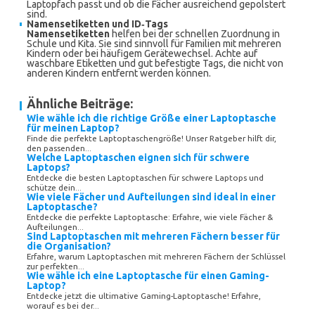
Laptopfach passt und ob die Fächer ausreichend gepolstert
sind.
Namensetiketten und ID‑Tags
Namensetiketten
helfen bei der schnellen Zuordnung in
Schule und Kita. Sie sind sinnvoll für Familien mit mehreren
Kindern oder bei häufigem Gerätewechsel. Achte auf
waschbare Etiketten und gut befestigte Tags, die nicht von
anderen Kindern entfernt werden können.
Ähnliche Beiträge:
Wie wähle ich die richtige Größe einer Laptoptasche
für meinen Laptop?
Finde die perfekte Laptoptaschengröße! Unser Ratgeber hilft dir,
den passenden...
Welche Laptoptaschen eignen sich für schwere
Laptops?
Entdecke die besten Laptoptaschen für schwere Laptops und
schütze dein...
Wie viele Fächer und Aufteilungen sind ideal in einer
Laptoptasche?
Entdecke die perfekte Laptoptasche: Erfahre, wie viele Fächer &
Aufteilungen...
Sind Laptoptaschen mit mehreren Fächern besser für
die Organisation?
Erfahre, warum Laptoptaschen mit mehreren Fächern der Schlüssel
zur perfekten...
Wie wähle ich eine Laptoptasche für einen Gaming-
Laptop?
Entdecke jetzt die ultimative Gaming-Laptoptasche! Erfahre,
worauf es bei der...