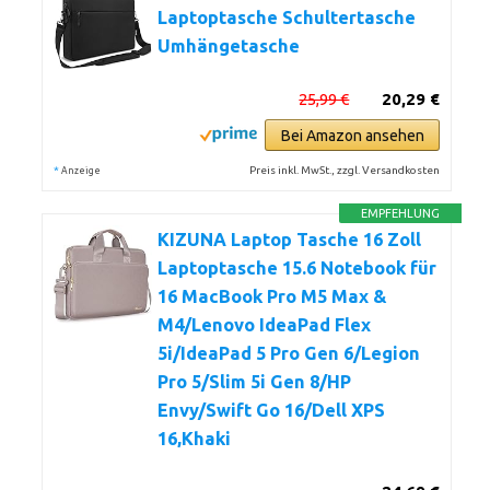
Laptoptasche Schultertasche
Umhängetasche
25,99 €
20,29 €
Bei Amazon ansehen
*
Preis inkl. MwSt., zzgl. Versandkosten
Anzeige
EMPFEHLUNG
KIZUNA Laptop Tasche 16 Zoll
Laptoptasche 15.6 Notebook für
16 MacBook Pro M5 Max &
M4/Lenovo IdeaPad Flex
5i/IdeaPad 5 Pro Gen 6/Legion
Pro 5/Slim 5i Gen 8/HP
Envy/Swift Go 16/Dell XPS
16,Khaki