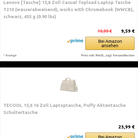
Lenovo [Tasche] 15,6 Zoll Casual Topload Laptop Tasche
T210 (wasserabweisend), works with Chromebook (WWCB),
schwarz, 435 g (0.90 lbs)
19,99 €
9,59 €
Bei Amazon
ansehen
*
Preis inkl. MwSt., zzgl. Versandkosten
Anzeige
TECOOL 15,6 16 Zoll Laptoptasche, Puffy Aktentasche
Schultertasche
23,99 €
Bei Amazon