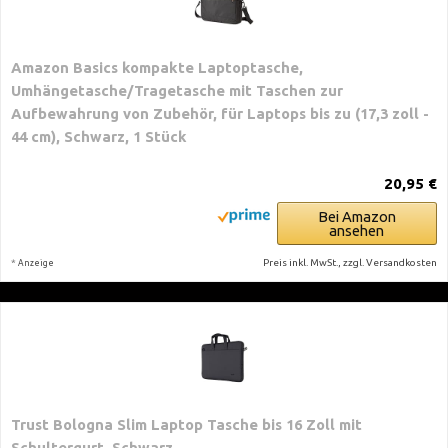
Amazon Basics kompakte Laptoptasche,
Umhängetasche/Tragetasche mit Taschen zur
Aufbewahrung von Zubehör, für Laptops bis zu (17,3 zoll -
44 cm), Schwarz, 1 Stück
20,95 €
Bei Amazon
ansehen
*
Preis inkl. MwSt., zzgl. Versandkosten
Anzeige
Trust Bologna Slim Laptop Tasche bis 16 Zoll mit
Schultergurt, Schwarz