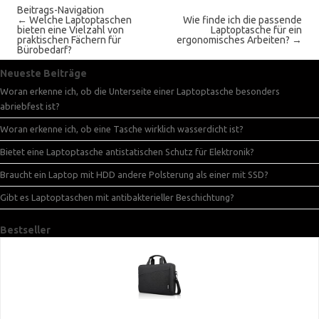
Beitrags-Navigation
←
Welche Laptoptaschen
Wie finde ich die passende
bieten eine Vielzahl von
Laptoptasche für ein
praktischen Fächern für
ergonomisches Arbeiten?
→
Bürobedarf?
Neueste Beiträge
Woran erkenne ich, ob die Unterseite einer Laptoptasche besonders
abriebfest ist?
Woran erkenne ich, ob eine Tasche wirklich wasserdicht ist?
Bietet eine Laptoptasche antistatischen Schutz für Elektronik?
Braucht ein Laptop mit HDD andere Polsterung als einer mit SSD?
Gibt es Laptoptaschen mit antibakterieller Beschichtung?
Bestseller