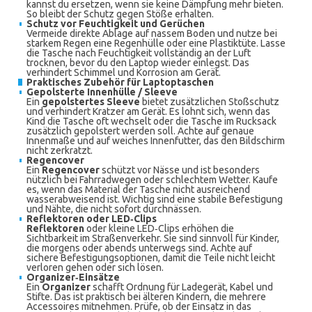
kannst du ersetzen, wenn sie keine Dämpfung mehr bieten.
So bleibt der Schutz gegen Stöße erhalten.
Schutz vor Feuchtigkeit und Gerüchen
Vermeide direkte Ablage auf nassem Boden und nutze bei
starkem Regen eine Regenhülle oder eine Plastiktüte. Lasse
die Tasche nach Feuchtigkeit vollständig an der Luft
trocknen, bevor du den Laptop wieder einlegst. Das
verhindert Schimmel und Korrosion am Gerät.
Praktisches Zubehör für Laptoptaschen
Gepolsterte Innenhülle / Sleeve
Ein
gepolstertes Sleeve
bietet zusätzlichen Stoßschutz
und verhindert Kratzer am Gerät. Es lohnt sich, wenn das
Kind die Tasche oft wechselt oder die Tasche im Rucksack
zusätzlich gepolstert werden soll. Achte auf genaue
Innenmaße und auf weiches Innenfutter, das den Bildschirm
nicht zerkratzt.
Regencover
Ein
Regencover
schützt vor Nässe und ist besonders
nützlich bei Fahrradwegen oder schlechtem Wetter. Kaufe
es, wenn das Material der Tasche nicht ausreichend
wasserabweisend ist. Wichtig sind eine stabile Befestigung
und Nähte, die nicht sofort durchnässen.
Reflektoren oder LED‑Clips
Reflektoren
oder kleine LED‑Clips erhöhen die
Sichtbarkeit im Straßenverkehr. Sie sind sinnvoll für Kinder,
die morgens oder abends unterwegs sind. Achte auf
sichere Befestigungsoptionen, damit die Teile nicht leicht
verloren gehen oder sich lösen.
Organizer‑Einsätze
Ein
Organizer
schafft Ordnung für Ladegerät, Kabel und
Stifte. Das ist praktisch bei älteren Kindern, die mehrere
Accessoires mitnehmen. Prüfe, ob der Einsatz in das