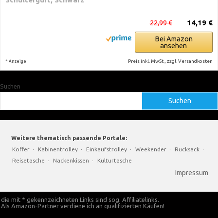
22,99 €
14,19 €
Bei Amazon
ansehen
*
Preis inkl. MwSt., zzgl. Versandkosten
Anzeige
Suchen
Suchen
Weitere thematisch passende Portale:
Koffer
·
Kabinentrolley
·
Einkaufstrolley
·
Weekender
·
Rucksack
·
Reisetasche
·
Nackenkissen
·
Kulturtasche
Impressum
die mit * gekennzeichneten Links sind sog. Affiliatelinks.
Als Amazon-Partner verdiene ich an qualifizierten Käufen!