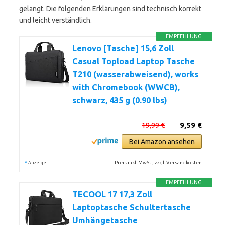
gelangt. Die folgenden Erklärungen sind technisch korrekt
und leicht verständlich.
EMPFEHLUNG
Lenovo [Tasche] 15,6 Zoll
Casual Topload Laptop Tasche
T210 (wasserabweisend), works
with Chromebook (WWCB),
schwarz, 435 g (0.90 lbs)
19,99 €
9,59 €
Bei Amazon ansehen
*
Preis inkl. MwSt., zzgl. Versandkosten
Anzeige
EMPFEHLUNG
TECOOL 17 17,3 Zoll
Laptoptasche Schultertasche
Umhängetasche