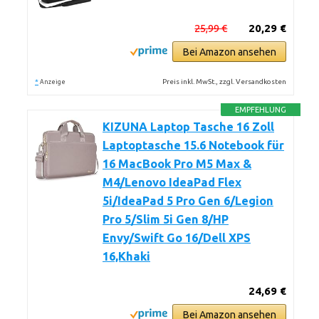
25,99 €
20,29 €
Bei Amazon ansehen
*
Preis inkl. MwSt., zzgl. Versandkosten
Anzeige
EMPFEHLUNG
KIZUNA Laptop Tasche 16 Zoll
Laptoptasche 15.6 Notebook für
16 MacBook Pro M5 Max &
M4/Lenovo IdeaPad Flex
5i/IdeaPad 5 Pro Gen 6/Legion
Pro 5/Slim 5i Gen 8/HP
Envy/Swift Go 16/Dell XPS
16,Khaki
24,69 €
Bei Amazon ansehen