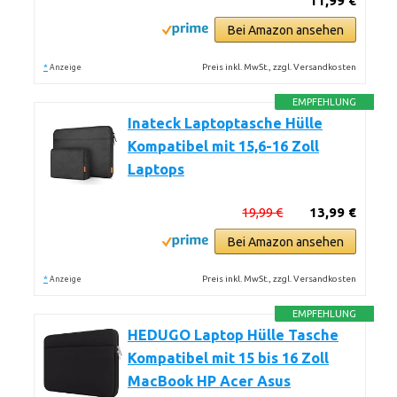
11,99 €
Bei Amazon ansehen
*
Preis inkl. MwSt., zzgl. Versandkosten
Anzeige
EMPFEHLUNG
Inateck Laptoptasche Hülle
Kompatibel mit 15,6-16 Zoll
Laptops
19,99 €
13,99 €
Bei Amazon ansehen
*
Preis inkl. MwSt., zzgl. Versandkosten
Anzeige
EMPFEHLUNG
HEDUGO Laptop Hülle Tasche
Kompatibel mit 15 bis 16 Zoll
MacBook HP Acer Asus