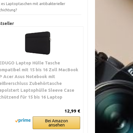
 es Laptoptaschen mit antibakterieller
chichtung?
tseller
EDUGO Laptop Hülle Tasche
ompatibel mit 15 bis 16 Zoll MacBook
P Acer Asus Notebook mit
eißverschluss Zubehörtasche
epolstert Laptophülle Sleeve Case
chützend für 15 bis 16 Laptop
12,99 €
Bei Amazon
ansehen