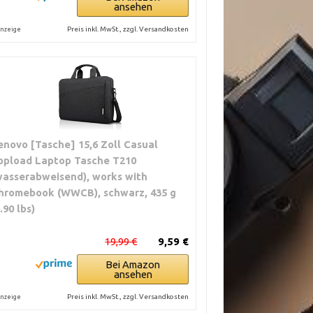
ansehen
Preis inkl. MwSt., zzgl. Versandkosten
nzeige
enovo [Tasche] 15,6 Zoll Casual
opload Laptop Tasche T210
wasserabweisend), works with
hromebook (WWCB), schwarz, 435 g
.90 lbs)
19,99 €
9,59 €
Bei Amazon
ansehen
Preis inkl. MwSt., zzgl. Versandkosten
nzeige