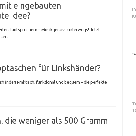
 mit eingebauten
I
te Idee?
K
ierten Lautsprechern – Musikgenuss unterwegs! Jetzt
hmen.
*
A
toptaschen für Linkshänder?
shänder! Praktisch, funktional und bequem – die perfekte
T
1
n, die weniger als 500 Gramm