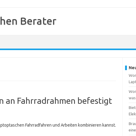
hen Berater
Neu
Wora
Lap
Wora
wass
 an Fahrradrahmen befestigt
Biet
Elek
Bra
aptoptaschen Fahrradfahren und Arbeiten kombinieren kannst.
ein