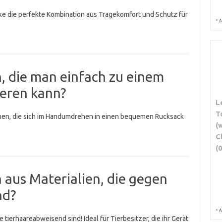
ke die perfekte Kombination aus Tragekomfort und Schutz für
*
A
, die man einfach zu einem
eren kann?
L
T
chen, die sich im Handumdrehen in einen bequemen Rucksack
(
C
(0
 aus Materialien, die gegen
nd?
*
A
 tierhaareabweisend sind! Ideal für Tierbesitzer, die ihr Gerät