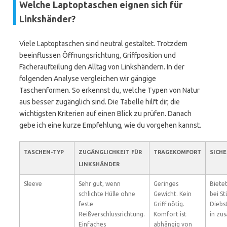
Welche Laptoptaschen eignen sich für
Linkshänder?
Viele Laptoptaschen sind neutral gestaltet. Trotzdem
beeinflussen Öffnungsrichtung, Griffposition und
Fächeraufteilung den Alltag von Linkshändern. In der
folgenden Analyse vergleichen wir gängige
Taschenformen. So erkennst du, welche Typen von Natur
aus besser zugänglich sind. Die Tabelle hilft dir, die
wichtigsten Kriterien auf einen Blick zu prüfen. Danach
gebe ich eine kurze Empfehlung, wie du vorgehen kannst.
TASCHEN-TYP
ZUGÄNGLICHKEIT FÜR
TRAGEKOMFORT
SICH
LINKSHÄNDER
Sleeve
Sehr gut, wenn
Geringes
Biete
schlichte Hülle ohne
Gewicht. Kein
bei St
feste
Griff nötig.
Diebs
Reißverschlussrichtung.
Komfort ist
in zus
Einfaches
abhängig von