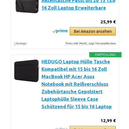
Aktentasche Passt bis zu 15 15,6
16 Zoll Laptop Erweiterbare
25,99 €
Bei Amazon ansehen
*
Preis inkl. MwSt., zzgl. Versandkosten
Anzeige
EMPFEHLUNG
HEDUGO Laptop Hülle Tasche
Kompatibel mit 15 bis 16 Zoll
MacBook HP Acer Asus
Notebook mit Reißverschluss
Zubehörtasche Gepolstert
Laptophülle Sleeve Case
Schützend für 15 bis 16 Laptop
12,99 €