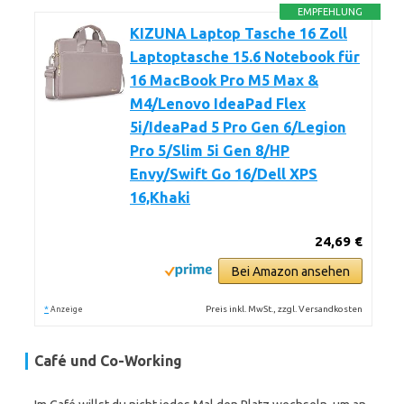
EMPFEHLUNG
KIZUNA Laptop Tasche 16 Zoll
Laptoptasche 15.6 Notebook für
16 MacBook Pro M5 Max &
M4/Lenovo IdeaPad Flex
5i/IdeaPad 5 Pro Gen 6/Legion
Pro 5/Slim 5i Gen 8/HP
Envy/Swift Go 16/Dell XPS
16,Khaki
24,69 €
Bei Amazon ansehen
*
Preis inkl. MwSt., zzgl. Versandkosten
Anzeige
Café und Co-Working