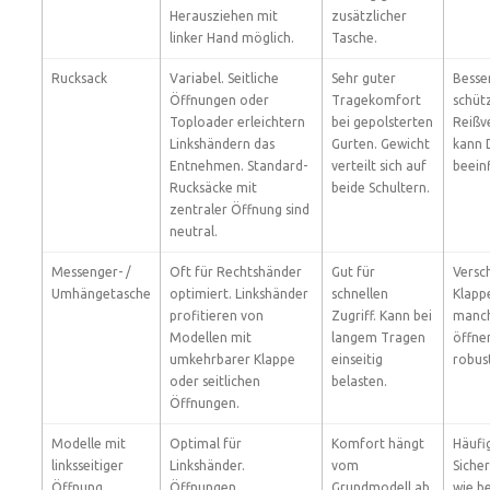
Herausziehen mit
zusätzlicher
linker Hand möglich.
Tasche.
Rucksack
Variabel. Seitliche
Sehr guter
Besse
Öffnungen oder
Tragekomfort
schütz
Toploader erleichtern
bei gepolsterten
Reißv
Linkshändern das
Gurten. Gewicht
kann 
Entnehmen. Standard-
verteilt sich auf
beeinf
Rucksäcke mit
beide Schultern.
zentraler Öffnung sind
neutral.
Messenger- /
Oft für Rechtshänder
Gut für
Versc
Umhängetasche
optimiert. Linkshänder
schnellen
Klapp
profitieren von
Zugriff. Kann bei
manch
Modellen mit
langem Tragen
öffne
umkehrbarer Klappe
einseitig
robus
oder seitlichen
belasten.
Öffnungen.
Modelle mit
Optimal für
Komfort hängt
Häufi
linksseitiger
Linkshänder.
vom
Siche
Öffnung
Öffnungen,
Grundmodell ab.
wie be