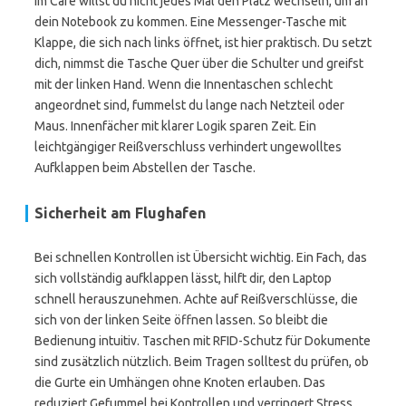
Im Café willst du nicht jedes Mal den Platz wechseln, um an
dein Notebook zu kommen. Eine Messenger-Tasche mit
Klappe, die sich nach links öffnet, ist hier praktisch. Du setzt
dich, nimmst die Tasche Quer über die Schulter und greifst
mit der linken Hand. Wenn die Innentaschen schlecht
angeordnet sind, fummelst du lange nach Netzteil oder
Maus. Innenfächer mit klarer Logik sparen Zeit. Ein
leichtgängiger Reißverschluss verhindert ungewolltes
Aufklappen beim Abstellen der Tasche.
Sicherheit am Flughafen
Bei schnellen Kontrollen ist Übersicht wichtig. Ein Fach, das
sich vollständig aufklappen lässt, hilft dir, den Laptop
schnell herauszunehmen. Achte auf Reißverschlüsse, die
sich von der linken Seite öffnen lassen. So bleibt die
Bedienung intuitiv. Taschen mit RFID-Schutz für Dokumente
sind zusätzlich nützlich. Beim Tragen solltest du prüfen, ob
die Gurte ein Umhängen ohne Knoten erlauben. Das
reduziert Gefummel bei Kontrollen und verringert Stress.