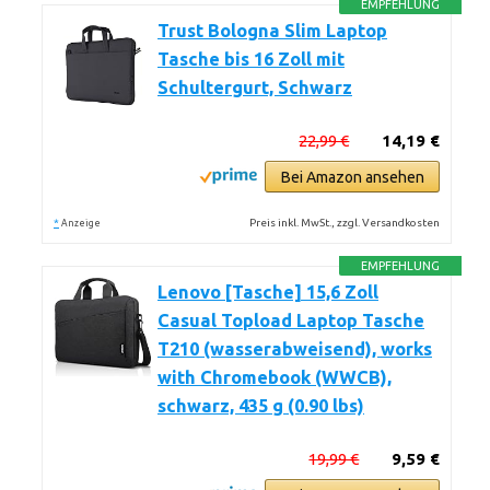
EMPFEHLUNG
Trust Bologna Slim Laptop
Tasche bis 16 Zoll mit
Schultergurt, Schwarz
22,99 €
14,19 €
Bei Amazon ansehen
*
Preis inkl. MwSt., zzgl. Versandkosten
Anzeige
EMPFEHLUNG
Lenovo [Tasche] 15,6 Zoll
Casual Topload Laptop Tasche
T210 (wasserabweisend), works
with Chromebook (WWCB),
schwarz, 435 g (0.90 lbs)
19,99 €
9,59 €