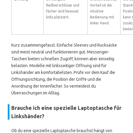
Reißverschlüsse und
Vorteil ist die
Stand
Fächer sind bewusst
intuitive
Posit
links platziert.
Bedienung mit
kann 
linker Hand.
zusät
bieten
Kurz zusammengefasst. Einfache Sleeves und Rucksäcke
sind meist neutral und funktionieren gut. Messenger-
Taschen bieten schnellen Zugriff, können aber einseitig
belasten. Modelle mit linksseitiger Öffnung sind für
Linkshänder am komfortabelsten. Prüfe vor dem Kauf die
Öffnungsrichtung, die Position der Griffe und die
Anordnung der Innenfächer. So vermeidest du
Überraschungen im Alltag.
Brauche ich eine spezielle Laptoptasche für
Linkshänder?
Ob du eine spezielle Laptoptasche brauchst hängt von