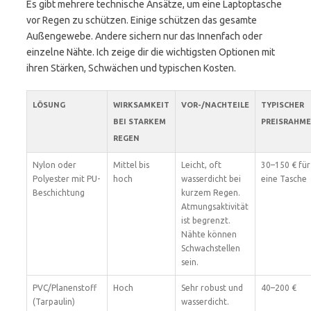
Es gibt mehrere technische Ansätze, um eine Laptoptasche
vor Regen zu schützen. Einige schützen das gesamte
Außengewebe. Andere sichern nur das Innenfach oder
einzelne Nähte. Ich zeige dir die wichtigsten Optionen mit
ihren Stärken, Schwächen und typischen Kosten.
LÖSUNG
WIRKSAMKEIT
VOR-/NACHTEILE
TYPISCHER
BEI STARKEM
PREISRAHM
REGEN
Nylon oder
Mittel bis
Leicht, oft
30–150 € für
Polyester mit PU-
hoch
wasserdicht bei
eine Tasche
Beschichtung
kurzem Regen.
Atmungsaktivität
ist begrenzt.
Nähte können
Schwachstellen
sein.
PVC/Planenstoff
Hoch
Sehr robust und
40–200 €
(Tarpaulin)
wasserdicht.