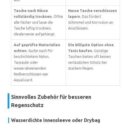
Tasche nach Nässe
Nasse Tasche verschlossen
vollständig trocknen.
Öffne
lagern.
Das fördert
alle Fächer und lasse die
Schimmel und Korrosion an
Tasche luftig trocknen,
Anschlüssen.
idealerweise aufgehängt.
Auf geprüfte Materialien
Die billigste Option ohne
achten.
Suche nach PU-
Tests kaufen.
Günstige
beschichtetem Nylon,
Taschen bieten oft keinen
Tarpaulin oder
verlässlichen Schutz bei
wasserabweisenden
starkem Regen.
Reißverschlüssen wie
AquaGuard.
Sinnvolles Zubehör für besseren
Regenschutz
Wasserdichte Innensleeve oder Drybag