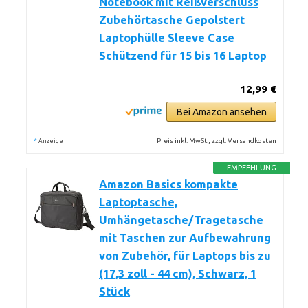
Notebook mit Reißverschluss
Zubehörtasche Gepolstert
Laptophülle Sleeve Case
Schützend für 15 bis 16 Laptop
12,99 €
Bei Amazon ansehen
*
Preis inkl. MwSt., zzgl. Versandkosten
Anzeige
EMPFEHLUNG
Amazon Basics kompakte
Laptoptasche,
Umhängetasche/Tragetasche
mit Taschen zur Aufbewahrung
von Zubehör, für Laptops bis zu
(17,3 zoll - 44 cm), Schwarz, 1
Stück