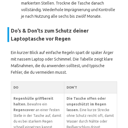
markierten Stellen. Trockne die Tasche danach
vollständig. Wiederhole Imprägnierung und Kontrolle
je nach Nutzung alle sechs bis zwölf Monate.
Do’s & Don’ts zum Schutz deiner
Laptoptasche vor Regen
Ein kurzer Blick auf einfache Regeln spart dir später Ärger
mit nassem Laptop oder Schimmel. Die Tabelle zeigt klare
Maßnahmen, die du anwenden solltest, und typische
Fehler, die du vermeiden musst.
DO
DON’T
Regenhülle griffbereit
Die Tasche offen oder
halten.
Bewahre ein
ungeschützt im Regen
Regencover
an einer festen
lassen.
Eine kurze Strecke
Stelle in der Tasche auf, damit
ohne Schutz reicht oft, damit
du es bei starkem Regen
Wasser durch Nähte oder
schnell einsetzen kannst.
Reißverschluss dringt.