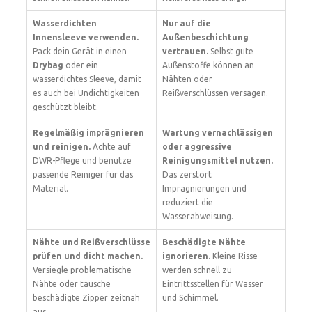
Wasserdichten
Nur auf die
Innensleeve verwenden.
Außenbeschichtung
Pack dein Gerät in einen
vertrauen.
Selbst gute
Drybag
oder ein
Außenstoffe können an
wasserdichtes Sleeve, damit
Nähten oder
es auch bei Undichtigkeiten
Reißverschlüssen versagen.
geschützt bleibt.
Regelmäßig imprägnieren
Wartung vernachlässigen
und reinigen.
Achte auf
oder aggressive
DWR-Pflege und benutze
Reinigungsmittel nutzen.
passende Reiniger für das
Das zerstört
Material.
Imprägnierungen und
reduziert die
Wasserabweisung.
Nähte und Reißverschlüsse
Beschädigte Nähte
prüfen und dicht machen.
ignorieren.
Kleine Risse
Versiegle problematische
werden schnell zu
Nähte oder tausche
Eintrittsstellen für Wasser
beschädigte Zipper zeitnah
und Schimmel.
aus.