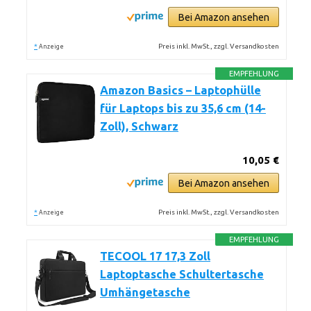
Bei Amazon ansehen
*
Preis inkl. MwSt., zzgl. Versandkosten
Anzeige
EMPFEHLUNG
Amazon Basics – Laptophülle
für Laptops bis zu 35,6 cm (14-
Zoll), Schwarz
10,05 €
Bei Amazon ansehen
*
Preis inkl. MwSt., zzgl. Versandkosten
Anzeige
EMPFEHLUNG
TECOOL 17 17,3 Zoll
Laptoptasche Schultertasche
Umhängetasche