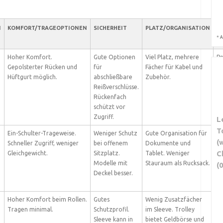
KOMFORT/TRAGEOPTIONEN
SICHERHEIT
PLATZ/ORGANISATION
B
*
A
E
Hoher Komfort.
Gute Optionen
Viel Platz, mehrere
Pe
Gepolsterter Rücken und
für
Fächer für Kabel und
N
Hüftgurt möglich.
abschließbare
Zubehör.
Be
Reißverschlüsse.
D
Rückenfach
E
schützt vor
B
Zugriff.
(B
L
T
Ein-Schulter-Trageweise.
Weniger Schutz
Gute Organisation für
Ge
(
Schneller Zugriff, weniger
bei offenem
Dokumente und
fü
C
Gleichgewicht.
Sitzplatz.
Tablet. Weniger
Be
Modelle mit
Stauraum als Rucksack.
Me
(0
Deckel besser.
Mo
Hoher Komfort beim Rollen.
Gutes
Wenig Zusatzfächer
Ge
Tragen minimal.
Schutzprofil.
im Sleeve. Trolley
mi
Sleeve kann in
bietet Geldbörse und
Be