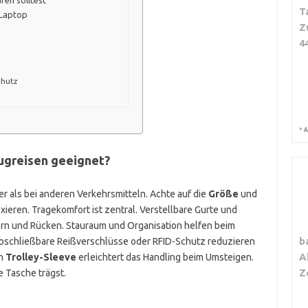
fen solltest
T
 Laptop
Z
4
chutz
*
A
ugreisen geeignet?
er als bei anderen Verkehrsmitteln. Achte auf die
Größe
und
ixieren. Tragekomfort ist zentral. Verstellbare Gurte und
rn und Rücken. Stauraum und Organisation helfen beim
b
 abschließbare Reißverschlüsse oder RFID-Schutz reduzieren
A
in
Trolley-Sleeve
erleichtert das Handling beim Umsteigen.
Z
e Tasche trägst.