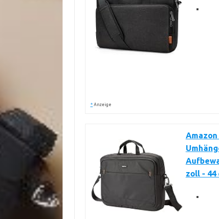
*
Anzeige
Amazon 
Umhänge
Aufbewah
zoll - 4