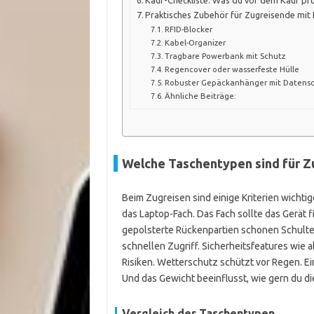
Kauf-Checkliste: Was du vor dem Kauf prü
Praktisches Zubehör für Zugreisende mit
RFID-Blocker
Kabel-Organizer
Tragbare Powerbank mit Schutz
Regencover oder wasserfeste Hülle
Robuster Gepäckanhänger mit Datens
Ähnliche Beiträge:
Welche Taschentypen sind für Z
Beim Zugreisen sind einige Kriterien wichtig
das Laptop-Fach. Das Fach sollte das Gerät f
gepolsterte Rückenpartien schonen Schulte
schnellen Zugriff. Sicherheitsfeatures wie
Risiken. Wetterschutz schützt vor Regen. E
Und das Gewicht beeinflusst, wie gern du di
Vergleich der Taschentypen