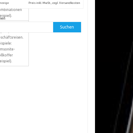
Preis inkl. MwSt., zzgl. Versandkosten
nzeige
olley + Sleeve
ombinationen
eispiel).
hen
ndler mit viel
Suchen
päck,
schäftsreisen.
ispiele:
msonite-
llkoffer
eispiel).