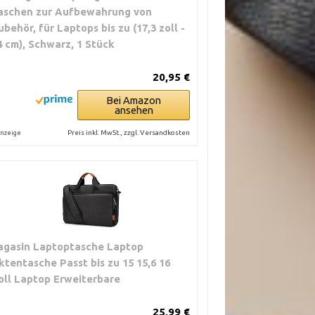
aschen zur Aufbewahrung von
ubehör, für Laptops bis zu (17,3 zoll -
4 cm), Schwarz, 1 Stück
20,95 €
Bei Amazon
ansehen
Preis inkl. MwSt., zzgl. Versandkosten
nzeige
agasin Laptoptasche Laptop
ktentasche Passt bis zu 15 15,6 16
oll Laptop Erweiterbare
25,99 €