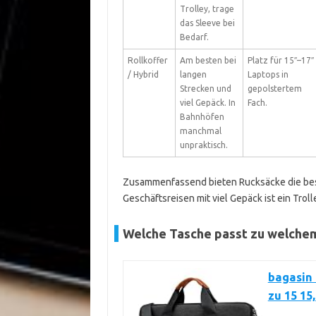
Trolley, trage
das Sleeve bei
Bedarf.
Rollkoffer
Am besten bei
Platz für 15″–17″
/ Hybrid
langen
Laptops in
Strecken und
gepolstertem
viel Gepäck. In
Fach.
Bahnhöfen
manchmal
unpraktisch.
Zusammenfassend bieten Rucksäcke die best
Geschäftsreisen mit viel Gepäck ist ein Troll
Welche Tasche passt zu welche
bagasin 
zu 15 15