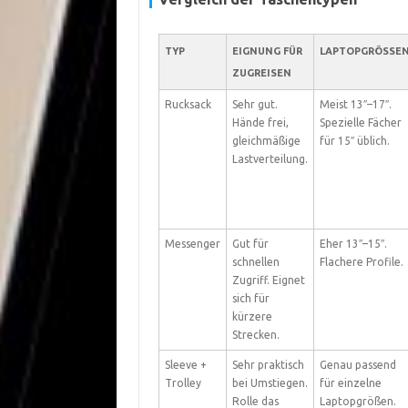
TYP
EIGNUNG FÜR
LAPTOPGRÖSSEN
ZUGREISEN
Rucksack
Sehr gut.
Meist 13″–17″.
Hände frei,
Spezielle Fächer
gleichmäßige
für 15″ üblich.
Lastverteilung.
Messenger
Gut für
Eher 13″–15″.
schnellen
Flachere Profile.
Zugriff. Eignet
sich für
kürzere
Strecken.
Sleeve +
Sehr praktisch
Genau passend
Trolley
bei Umstiegen.
für einzelne
Rolle das
Laptopgrößen.