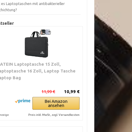
 es Laptoptaschen mit antibakterieller
chichtung?
tseller
ATEIN Laptoptasche 15 Zoll,
aptoptasche 16 Zoll, Laptop Tasche
aptop Bag
11,99 €
10,99 €
Bei Amazon
ansehen
Preis inkl. MwSt., zzgl. Versandkosten
nzeige