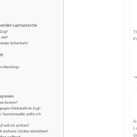
assenden Laptoptasche
T
 Zug?
 mit?
P
imale Sicherheit?
ht
en Meetings
*
A
ugreisen
am besten?
gegen Diebstahl im Zug?
 Taschenmaße sollte ich
A
f soll ich achten?
L
ich mehrere Geräte mitnehme?
U