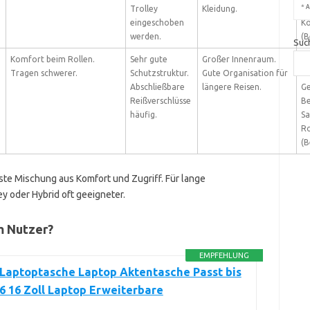
*
A
Trolley
Kleidung.
Tr
eingeschoben
K
werden.
(B
Suc
Komfort beim Rollen.
Sehr gute
Großer Innenraum.
Pe
Tragen schwerer.
Schutzstruktur.
Gute Organisation für
Ge
Abschließbare
längere Reisen.
Ge
Reißverschlüsse
Be
häufig.
Sa
Ro
(B
e Mischung aus Komfort und Zugriff. Für lange
ey oder Hybrid oft geeigneter.
m Nutzer?
EMPFEHLUNG
Laptoptasche Laptop Aktentasche Passt bis
,6 16 Zoll Laptop Erweiterbare