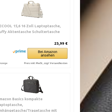
ECOOL 15,6 16 Zoll Laptoptasche,
uffy Aktentasche Schultertasche
23,99 €
Bei Amazon
ansehen
Preis inkl. MwSt., zzgl. Versandkosten
nzeige
mazon Basics kompakte
aptoptasche,
mhängetasche/Tragetasche mit