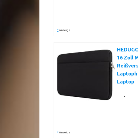
*
Anzeige
HEDUGO 
16 Zoll
Reißver
Laptophü
Laptop
*
Anzeige