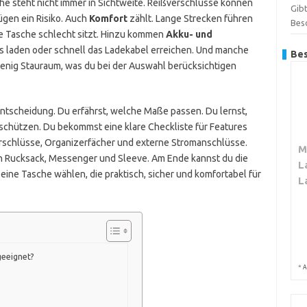
he steht nicht immer in Sichtweite. Reißverschlüsse können
Gibt
ügen ein Risiko. Auch
Komfort
zählt. Lange Strecken führen
Bes
e Tasche schlecht sitzt. Hinzu kommen
Akku- und
gs laden oder schnell das Ladekabel erreichen. Und manche
Bes
enig Stauraum, was du bei der Auswahl berücksichtigen
r Entscheidung. Du erfährst, welche Maße passen. Du lernst,
 schützen. Du bekommst eine klare Checkliste für Features
erschlüsse, Organizerfächer und externe Stromanschlüsse.
M
on Rucksack, Messenger und Sleeve. Am Ende kannst du die
L
ine Tasche wählen, die praktisch, sicher und komfortabel für
L
geeignet?
*
A