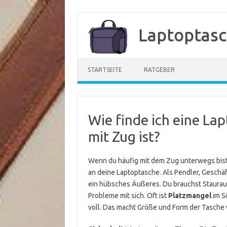
Zum
Inhalt
Laptoptasc
springen
STARTSEITE
RATGEBER
Wie finde ich eine Lap
mit Zug ist?
Wenn du häufig mit dem Zug unterwegs bist,
an deine Laptoptasche. Als Pendler, Geschäf
ein hübsches Äußeres. Du brauchst Stauraum
Probleme mit sich. Oft ist
Platzmangel
im S
voll. Das macht Größe und Form der Tasche 