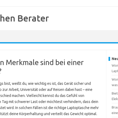
hen Berater
Neu
 Merkmale sind bei einer
Wora
?
Lap
Wora
bist, weißt du, wie wichtig es ist, das Gerät sicher und
wass
zur Arbeit, Universität oder auf Reisen dabei hast – eine
Biet
chied machen. Vielleicht kennst du das Gefühl von
Elek
Tag mit schwerer Last oder möchtest verhindern, dass dein
Bra
et wird. In solchen Fällen ist die richtige Laptoptasche mehr
ein
stützt deine Körperhaltung und verteilt das Gewicht optimal.