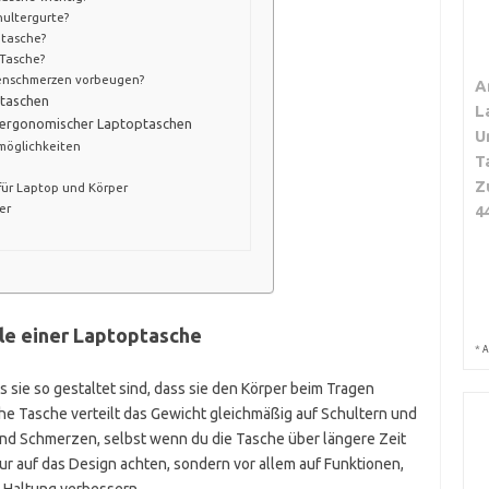
hultergurte?
ptasche?
 Tasche?
kenschmerzen vorbeugen?
A
ptaschen
L
 ergonomischer Laptoptaschen
U
lmöglichkeiten
T
Z
für Laptop und Körper
er
4
e einer Laptoptasche
*
A
sie so gestaltet sind, dass sie den Körper beim Tragen
e Tasche verteilt das Gewicht gleichmäßig auf Schultern und
d Schmerzen, selbst wenn du die Tasche über längere Zeit
nur auf das Design achten, sondern vor allem auf Funktionen,