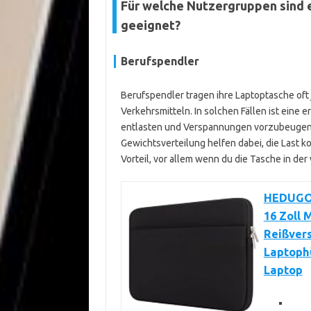
Für welche Nutzergruppen sind
geeignet?
Berufspendler
Berufspendler tragen ihre Laptoptasche oft 
Verkehrsmitteln. In solchen Fällen ist ein
entlasten und Verspannungen vorzubeugen.
Gewichtsverteilung helfen dabei, die Last k
Vorteil, vor allem wenn du die Tasche in de
HEDUGO 
16 Zoll
Reißver
Laptophü
Laptop