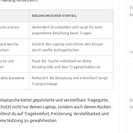
 Haltung verbessern.
T
S
ERGONOMISCHER VORTEIL
urte und ein
Verhindert Druckstellen und sorgt für eine
angenehme Belüftung beim Tragen
 und weiche
Schützt den Laptop und schont den Körper
lächen
durch sanfte Auflageflächen
*
A
urte und
Passt die Tasche individuell an deine
urt
Körpergröße und dein Trageverhalten an
pakte Bauweise
Reduziert die Belastung und erleichtert lange
Transportwege
toptasche bietet gepolsterte und verstellbare Tragegurte,
T
schützt nicht nur deinen Laptop, sondern auch deinen Rücken
1
lltest du auf Tragekomfort, Polsterung, Verstellbarkeit und
ehme Nutzung zu gewährleisten.