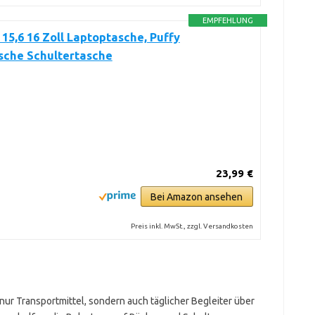
EMPFEHLUNG
5,6 16 Zoll Laptoptasche, Puffy
sche Schultertasche
23,99 €
Bei Amazon ansehen
Preis inkl. MwSt., zzgl. Versandkosten
 nur Transportmittel, sondern auch täglicher Begleiter über