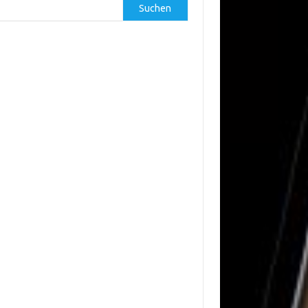
Suchen