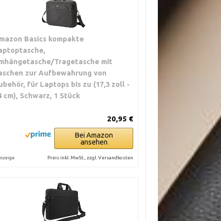
mazon Basics kompakte
aptoptasche,
mhängetasche/Tragetasche mit
aschen zur Aufbewahrung von
ubehör, für Laptops bis zu (17,3 zoll -
4 cm), Schwarz, 1 Stück
20,95 €
Bei Amazon
ansehen
Preis inkl. MwSt., zzgl. Versandkosten
nzeige