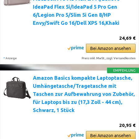
IdeaPad Flex 5i/IdeaPad 5 Pro Gen
6/Legion Pro 5/Slim 5i Gen 8/HP
Envy/Swift Go 16/Dell XPS 16,Khaki
24,69 €
Bei Amazon ansehen
*
Preis inkl. MwSt., zzgl. Versandkosten
Anzeige
EMPFEHLUNG
Amazon Basics kompakte Laptoptasche,
Umhängetasche/Tragetasche mit
Taschen zur Aufbewahrung von Zubehör,
für Laptops bis zu (17,3 Zoll - 44 cm),
Schwarz, 1 Stück
20,95 €
Bei Amazon ansehen