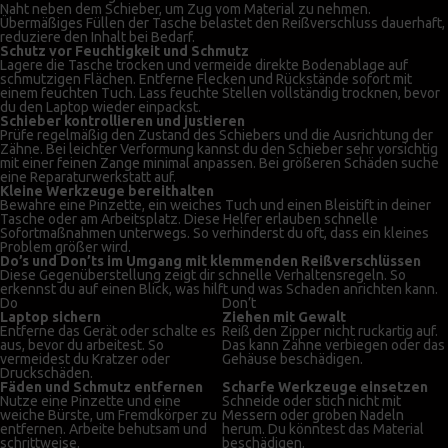
Naht neben dem Schieber, um Zug vom Material zu nehmen.
Übermäßiges Füllen der Tasche belastet den Reißverschluss dauerhaft,
reduziere den Inhalt bei Bedarf.
Schutz vor Feuchtigkeit und Schmutz
Lagere die Tasche trocken und vermeide direkte Bodenablage auf
schmutzigen Flächen. Entferne Flecken und Rückstände sofort mit
einem feuchten Tuch. Lass feuchte Stellen vollständig trocknen, bevor
du den Laptop wieder einpackst.
Schieber kontrollieren und justieren
Prüfe regelmäßig den Zustand des Schiebers und die Ausrichtung der
Zähne. Bei leichter Verformung kannst du den Schieber sehr vorsichtig
mit einer feinen Zange minimal anpassen. Bei größeren Schäden suche
eine Reparaturwerkstatt auf.
Kleine Werkzeuge bereithalten
Bewahre eine Pinzette, ein weiches Tuch und einen Bleistift in deiner
Tasche oder am Arbeitsplatz. Diese Helfer erlauben schnelle
Sofortmaßnahmen unterwegs. So verhinderst du oft, dass ein kleines
Problem größer wird.
Do’s und Don’ts im Umgang mit klemmenden Reißverschlüssen
Diese Gegenüberstellung zeigt dir schnelle Verhaltensregeln. So
erkennst du auf einen Blick, was hilft und was Schaden anrichten kann.
Do
Don’t
Laptop sichern
Ziehen mit Gewalt
Entferne das Gerät oder schalte es
Reiß den Zipper nicht ruckartig auf.
aus, bevor du arbeitest. So
Das kann Zähne verbiegen oder das
vermeidest du Kratzer oder
Gehäuse beschädigen.
Druckschäden.
Fäden und Schmutz entfernen
Scharfe Werkzeuge einsetzen
Nutze eine Pinzette und eine
Schneide oder stich nicht mit
weiche Bürste, um Fremdkörper zu
Messern oder groben Nadeln
entfernen. Arbeite behutsam und
herum. Du könntest das Material
schrittweise.
beschädigen.