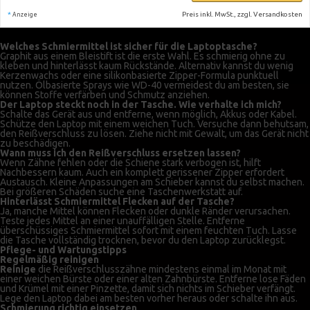
*
Preis inkl. MwSt., zzgl. Versandkosten
Anzeige
Welches Schmiermittel ist sicher für die Laptoptasche?
Graphit aus einem Bleistift ist die erste Wahl. Es schmierig ohne zu
kleben und hinterlässt kaum Rückstände. Alternativ kannst du wenig
Kerzenwachs oder eine silikonbasierte Zipper-Formula punktuell
nutzen. Ölbasierte Sprays wie WD-40 vermeidest du am besten, sie
können Stoffe verfärben und Schmutz anziehen.
Der Laptop steckt noch in der Tasche. Wie verhalte ich mich?
Schalte das Gerät aus und entferne, wenn möglich, Akkus oder Kabel.
Schütze den Laptop mit einem weichen Tuch. Versuche dann behutsam,
den Reißverschluss zu lösen. Ziehe nicht mit Gewalt, um das Gerät nicht
zu beschädigen.
Wann muss ich den Reißverschluss ersetzen lassen?
Wenn Zähne fehlen oder die Schiene stark verbogen ist, hilft
Nachbessern kaum. Auch ein komplett gerissener Zipper erfordert
Austausch. Kleine Anpassungen am Schieber kannst du selbst machen.
Bei größeren Schäden suche eine Taschenwerkstatt auf.
Hinterlässt Schmiermittel Flecken auf der Tasche?
Ja, manche Mittel können Flecken oder dunkle Ränder verursachen.
Teste jedes Mittel an einer unauffälligen Stelle. Entferne
überschüssiges Schmiermittel sofort mit einem feuchten Tuch. Lasse
die Tasche vollständig trocknen, bevor du den Laptop zurücklegst.
Pflege- und Wartungstipps
Regelmäßig reinigen
Reinige
die Reißverschlusszähne mindestens einmal im Monat mit
einer weichen Bürste oder einer alten Zahnbürste. Entferne lose Fäden
und Krümel mit einer Pinzette, damit sich nichts im Schieber verfängt.
Lege den Laptop dabei am besten vorher heraus oder schalte ihn aus.
Schmierung richtig einsetzen