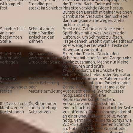
ist komplett
Fremdkörper
die Tasche flach. Ziehe mit einer
fest
steckt im Schieber
Pinzette vorsichtig Fäden heraus.
Bürste den Bereich mit einer weichen
Zahnbürste. Versuche den Schieber
dann langsam zu bewegen. Ziehe
nicht ruckartig.
Schieber hakt
Schmutz oder
Bürste die Zähne aus. Nutze eine
an einer
kleine Partikel
Sprühdüse mit etwas Wasser oder
bestimmten
zwischen den
Luftdruck, um Schmutz zu lösen.
Stelle
Zähnen
Trage danach Graphit vom Bleistift auf
oder wenig Kerzenwachs. Teste die
Bewegung vorsichtig.
Schieber ist
Mechanische
Fixiere die Tasche. Drücke den
locker oder
Verformung durch
Schieber mit einer feinen Zange
sehr
verbogen
Druck oder Sturz
leicht
zusammen. Mache nur kleine
Korrekturen und prüfe
zwischendurch. Bei Unsicherheit
lieber Ersatzschieber oder Reparatur.
Einzelne
Beschädigung
Bei leicht verbogenen Zähnen richte
Zähne sind
durch Belastung
sie vorsichtig mit einer Pinzette oder
verbogen oder
oder
Zange. Fehlen Zähne, ist meist ein
fehlen
Materialermüdung
Austausch des Reißverschlusses
nötig. Lass das ggf. eine
Reparaturwerkstatt machen.
Reißverschluss
Öl, Kleber oder
Versuche zuerst, Rückstände mit
klebt wegen
andere klebrige
einem feuchten Tuch und milder Seife
Rückständen
Substanzen
zu entfernen. Teste Isopropylalkohol
an einer unauffälligen Stelle, wenn
nötig. Vermeide ölbasierte Sprays wie
WD-40 auf Stoff, sie ziehen Schmutz
an. Nutze stattdessen Graphit oder
silikonbasierten Zipper-Lubricant