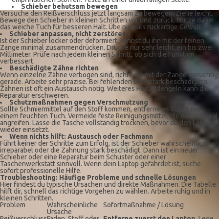
Schieber behutsam bewegen
Versuche den Reißverschluss jetzt langsam zu bewegen. Ziehe leicht.
Bewege den Schieber in kleinen Schritten vor und zurück. Nutze dabei
das weiche Tuch für besseren Halt. Übe niemals ruckartige Gewalt aus.
Schieber anpassen, nicht zerstören
Ist der Schieber locker oder deformiert, kannst du ihn mit der feinen
Zange minimal zusammendrücken. Drücke nur sehr leicht, ein bis zwei
Millimeter. Prüfe nach jedem kleinen Schritt, ob sich die Funktion
verbessert.
Beschädigte Zähne richten
Wenn einzelne Zähne verbogen sind, richte sie mit der Zange vorsichtig
gerade. Arbeite sehr präzise. Bei fehlenden oder stark beschädigten
Zähnen ist oft ein Austausch nötig. Weiteres Herumdengeln kann die
Reparatur erschweren.
Schutzmaßnahmen gegen Verschmutzung
Sollte Schmiermittel auf den Stoff kommen, entferne es sofort mit
einem feuchten Tuch. Vermeide feste Reinigungsmittel, die das Material
angreifen. Lasse die Tasche vollständig trocknen, bevor du den Laptop
wieder einsetzt.
Wenn nichts hilft: Austausch oder Fachmann
Führt keiner der Schritte zum Erfolg, ist der Schieber wahrscheinlich
irreparabel oder die Zahnung stark beschädigt. Dann ist ein neuer
Schieber oder eine Reparatur beim Schuster oder einer
Taschenwerkstatt sinnvoll. Wenn dein Laptop gefährdet ist, suche
sofort professionelle Hilfe.
Troubleshooting: Häufige Probleme und schnelle Lösungen
Hier findest du typische Ursachen und direkte Maßnahmen. Die Tabelle
hilft dir, schnell das richtige Vorgehen zu wählen. Arbeite ruhig und in
kleinen Schritten.
Problem
Wahrscheinliche
Sofortmaßnahme / Lösung
Ursache
Reißverschluss
Faden, Stoff oder
Entferne zuerst den Laptop
. Lege