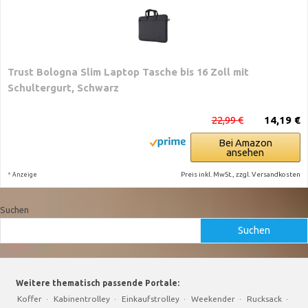
Trust Bologna Slim Laptop Tasche bis 16 Zoll mit
Schultergurt, Schwarz
22,99 €
14,19 €
Bei Amazon
ansehen
*
Preis inkl. MwSt., zzgl. Versandkosten
Anzeige
Suchen
Suchen
Weitere thematisch passende Portale:
Koffer
·
Kabinentrolley
·
Einkaufstrolley
·
Weekender
·
Rucksack
·