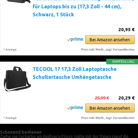
für Laptops bis zu (17,3 Zoll - 44 cm),
Schwarz, 1 Stück
20,95 €
Bei Amazon ansehen
*
Preis inkl. MwSt., zzgl. Versandkosten
Anzeige
EMPFEHLUNG
TECOOL 17 17,3 Zoll Laptoptasche
Schultertasche Umhängetasche
25,99 €
20,29 €
Bei Amazon ansehen
*
Preis inkl. MwSt., zzgl. Versandkosten
Anzeige
Schonend bedienen
Ziehe nie ruckartig am Reißverschluss. Halte mit der freien Hand die