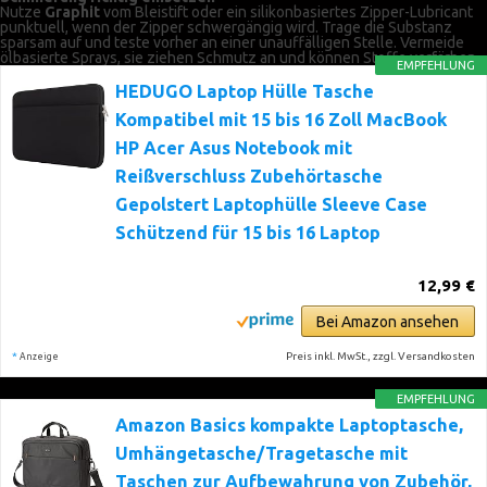
Nutze
Graphit
vom Bleistift oder ein silikonbasiertes Zipper-Lubricant
punktuell, wenn der Zipper schwergängig wird. Trage die Substanz
sparsam auf und teste vorher an einer unauffälligen Stelle. Vermeide
ölbasierte Sprays, sie ziehen Schmutz an und können Stoffe verfärben.
EMPFEHLUNG
HEDUGO Laptop Hülle Tasche
Kompatibel mit 15 bis 16 Zoll MacBook
HP Acer Asus Notebook mit
Reißverschluss Zubehörtasche
Gepolstert Laptophülle Sleeve Case
Schützend für 15 bis 16 Laptop
12,99 €
Bei Amazon ansehen
*
Preis inkl. MwSt., zzgl. Versandkosten
Anzeige
EMPFEHLUNG
Amazon Basics kompakte Laptoptasche,
Umhängetasche/Tragetasche mit
Taschen zur Aufbewahrung von Zubehör,