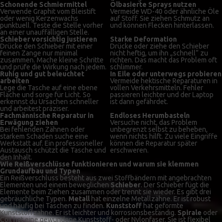
Schonende Schmiermittel
Ölbasierte Sprays nutzen
Verwende Graphit vom Bleistift
Vermeide WD-40 oder ähnliche Öle
oder wenig Kerzenwachs
auf Stoff. Sie ziehen Schmutz an
punktuell. Teste die Stelle vorher
und können Flecken hinterlassen.
an einer unauffälligen Stelle.
Schieber vorsichtig justieren
Starke Deformation
Drücke den Schieber mit einer
Drücke oder ziehe den Schieber
feinen Zange nur minimal
nicht heftig, um ihn „schnell“ zu
zusammen. Mache kleine Schritte
richten. Das macht das Problem oft
und prüfe die Wirkung nach jedem.
schlimmer.
Ruhig und gut beleuchtet
In Eile oder unterwegs probieren
arbeiten
Vermeide hektische Reparaturen in
Lege die Tasche auf eine ebene
vollen Verkehrsmitteln. Fehler
Fläche und sorge für Licht. So
passieren leichter und der Laptop
erkennst du Ursachen schneller
ist dann gefährdet.
und arbeitest präziser.
Fachmännische Reparatur in
Endloses Herumbasteln
Erwägung ziehen
Versuche nicht, das Problem
Bei fehlenden Zähnen oder
unbegrenzt selbst zu beheben,
starkem Schaden suche eine
wenn nichts hilft. Zu viele Eingriffe
Werkstatt auf. Ein professioneller
können die Reparatur später
Austausch schützt die Tasche und
erschweren.
den Inhalt.
Wie Reißverschlüsse funktionieren und warum sie klemmen
Grundaufbau und Typen
Ein Reißverschluss besteht aus zwei Stoffbändern mit angebrachten
Elementen und einem beweglichen
Schieber
. Der Schieber fügt die
Elemente beim Ziehen zusammen oder trennt sie wieder. Es gibt drei
gebräuchliche Typen.
Metall
hat einzelne Metallzähne. Er ist robust
und häufig bei Taschen zu finden.
Kunststoff
hat geformte
Kunststoffzähne. Er ist leichter und korrosionsbeständig.
Spirale
oder
Coil hat eine gewundene Kunststoff- oder Nylonfaser. Sie ist flexibel