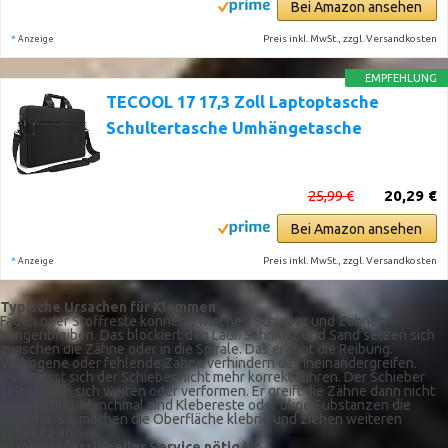
Bei Amazon ansehen
*
Preis inkl. MwSt., zzgl. Versandkosten
Anzeige
EMPFEHLUNG
TECOOL 17 17,3 Zoll Laptoptasche
Schultertasche Umhängetasche
25,99 €
20,29 €
Bei Amazon ansehen
*
Preis inkl. MwSt., zzgl. Versandkosten
Anzeige
Typische Ursachen für Klemmen
Fäden oder Stoffreste können zwischen Schieber und Zähnen
hängenbleiben. Das blockiert den Lauf. Schmutz und Sand setzen sich
zwischen die Zähne oder in die Spirale. Das erhöht die Reibung.
Verbogene oder fehlende Zähne verhindern das Ineinandergreifen.
Dann lässt sich der Schieber nicht mehr korrekt führen. Der Schieber
selbst kann sich weiten oder verformen. Er greift die Zähne dann nicht
mehr richtig. Manchmal sind Klebereste oder ölige Substanzen die
Ursache. Sie machen die Oberfläche klebrig und ziehen weiteren
Schmutz an.
Wann professioneller Service nötig ist