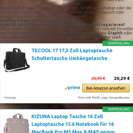
punktuell.
Wenn nach diesen Maßnahmen nichts hilft, ist oft der Schieber oder die
komplette Schiene beschädigt. In diesem Fall ist ein Austausch oder
eine professionelle Reparatur empfehlenswert.
Häufige Fragen und schnelle Antworten
Kann ich einen klemmenden Reißverschluss selbst reparieren?
Oft ja. Kleine Probleme wie Fäden oder Schmutz lassen sich mit Pinzette
und Bürste beheben. Nutze schonende Schmiermittel wie
Graphit
oder
wenig
Kerzenwachs
. Wenn Zähne fehlen oder der Schieber stark
deformiert ist, brauchst du Ersatz oder eine Werkstatt.
EMPFEHLUNG
TECOOL 17 17,3 Zoll Laptoptasche
Schultertasche Umhängetasche
25,99 €
20,29 €
Bei Amazon ansehen
*
Preis inkl. MwSt., zzgl. Versandkosten
Anzeige
EMPFEHLUNG
KIZUNA Laptop Tasche 16 Zoll
Laptoptasche 15.6 Notebook für 16
MacBook Pro M5 Max & M4/Lenovo