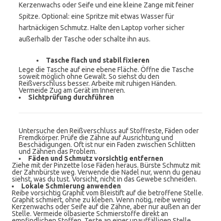
Kerzenwachs oder Seife und eine kleine Zange mit feiner
Spitze. Optional: eine Spritze mit etwas Wasser für
hartnäckigen Schmutz. Halte den Laptop vorher sicher
außerhalb der Tasche oder schalte ihn aus.
Tasche flach und stabil fixieren
Lege die Tasche auf eine ebene Fläche. Öffne die Tasche
soweit möglich ohne Gewalt. So siehst du den
Reißverschluss besser. Arbeite mit ruhigen Händen.
Vermeide Zug am Gerät im Inneren.
Sichtprüfung durchführen
Untersuche den Reißverschluss auf Stoffreste, Fäden oder
Fremdkörper. Prüfe die Zähne auf Ausrichtung und
Beschädigungen. Oft ist nur ein Faden zwischen Schlitten
und Zähnen das Problem.
Fäden und Schmutz vorsichtig entfernen
Ziehe mit der Pinzette lose Fäden heraus. Bürste Schmutz mit
der Zahnbürste weg. Verwende die Nadel nur, wenn du genau
siehst, was du tust. Vorsicht, nicht in das Gewebe schneiden.
Lokale Schmierung anwenden
Reibe vorsichtig Graphit vom Bleistift auf die betroffene Stelle.
Graphit schmiert, ohne zu kleben. Wenn nötig, reibe wenig
Kerzenwachs oder Seife auf die Zähne, aber nur außen an der
Stelle. Vermeide ölbasierte Schmierstoffe direkt an
empfindlichen Stoffen. Teste an einer unauffälligen Stelle.