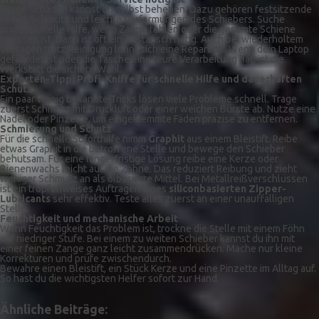
Einige Schäden kannst du selbst beheben. Dazu gehören festsitzende
Fäden, Schmutz und leichte Verformungen des Schiebers. Suche
professionelle Hilfe, wenn Zähne fehlen oder die gesamte Schiene
gerissen ist. Dann ist oft ein Austausch nötig. Auch bei wiederholtem
Versagen trotz Reinigung lohnt sich eine Reparatur. Wenn dein Laptop
gefährdet ist oder die Tasche eine teure Verarbeitung hat, ist die
Werkstatt die sichere Wahl.
Experten-Tipp: Profi-Kniffe für schnelle Hilfe und dauerhaften
Schutz
Ein paar wenig bekannte Tricks lösen viele Probleme schnell. Trage
zuerst Schmutz mit Druckluft oder einer weichen Bürste ab. Nutze eine
Nadel oder Pinzette, um eingeklemmte Fäden präzise zu entfernen.
Schmierung und Schutz
Für die schnelle Soforthilfe nimm
Graphit
aus einem Bleistift. Reibe
etwas Graphit in die betroffene Stelle und bewege den Schieber
behutsam. Für eine längerfristige Lösung reibe eine Kerze oder
Bienenwachs leicht auf die Zähne. Das reduziert Reibung und zieht
weniger Schmutz an als ölbasierte Mittel. Bei Metallreißverschlüssen
ist ein tropfenweises Auftragen eines
siliconbasierten Zipper-
Lubricants
sehr effektiv. Teste alles zuerst an einer unauffälligen
Stelle.
Feuchtigkeit und mechanische Arbeit
Wenn Feuchtigkeit das Problem ist, trockne die Stelle mit einem Föhn
auf niedriger Stufe. Bei einem zu weiten Schieber kannst du ihn mit
einer feinen Zange ganz leicht zusammendrücken. Mache nur kleine
Korrekturen und prüfe zwischendurch.
Bewahre einen Bleistift, ein Stück Kerze und eine Pinzette im Alltag auf.
So hast du die wichtigsten Helfer sofort zur Hand.
Ähnliche Beiträge: