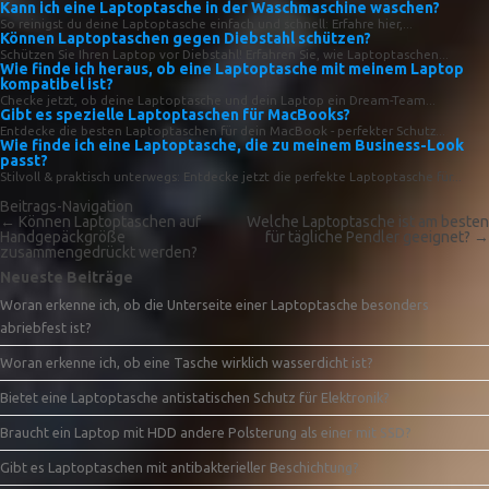
Kann ich eine Laptoptasche in der Waschmaschine waschen?
So reinigst du deine Laptoptasche einfach und schnell: Erfahre hier,...
Können Laptoptaschen gegen Diebstahl schützen?
Schützen Sie Ihren Laptop vor Diebstahl! Erfahren Sie, wie Laptoptaschen...
Wie finde ich heraus, ob eine Laptoptasche mit meinem Laptop
kompatibel ist?
Checke jetzt, ob deine Laptoptasche und dein Laptop ein Dream-Team...
Gibt es spezielle Laptoptaschen für MacBooks?
Entdecke die besten Laptoptaschen für dein MacBook - perfekter Schutz...
Wie finde ich eine Laptoptasche, die zu meinem Business-Look
passt?
Stilvoll & praktisch unterwegs: Entdecke jetzt die perfekte Laptoptasche für...
Beitrags-Navigation
←
Können Laptoptaschen auf
Welche Laptoptasche ist am besten
Handgepäckgröße
für tägliche Pendler geeignet?
→
zusammengedrückt werden?
Neueste Beiträge
Woran erkenne ich, ob die Unterseite einer Laptoptasche besonders
abriebfest ist?
Woran erkenne ich, ob eine Tasche wirklich wasserdicht ist?
Bietet eine Laptoptasche antistatischen Schutz für Elektronik?
Braucht ein Laptop mit HDD andere Polsterung als einer mit SSD?
Gibt es Laptoptaschen mit antibakterieller Beschichtung?