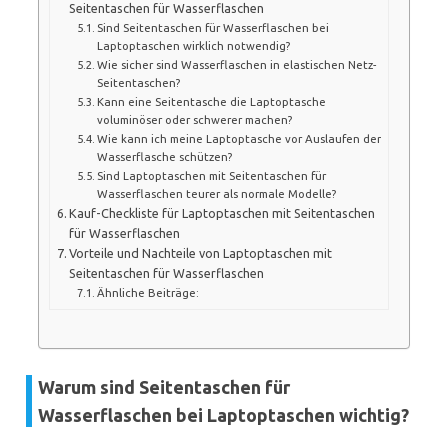
Seitentaschen für Wasserflaschen
Sind Seitentaschen für Wasserflaschen bei
Laptoptaschen wirklich notwendig?
Wie sicher sind Wasserflaschen in elastischen Netz-
Seitentaschen?
Kann eine Seitentasche die Laptoptasche
voluminöser oder schwerer machen?
Wie kann ich meine Laptoptasche vor Auslaufen der
Wasserflasche schützen?
Sind Laptoptaschen mit Seitentaschen für
Wasserflaschen teurer als normale Modelle?
Kauf-Checkliste für Laptoptaschen mit Seitentaschen
für Wasserflaschen
Vorteile und Nachteile von Laptoptaschen mit
Seitentaschen für Wasserflaschen
Ähnliche Beiträge:
Warum sind Seitentaschen für
Wasserflaschen bei Laptoptaschen wichtig?