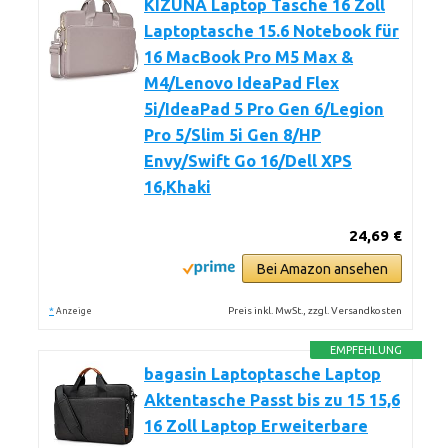
KIZUNA Laptop Tasche 16 Zoll
Laptoptasche 15.6 Notebook für
16 MacBook Pro M5 Max &
M4/Lenovo IdeaPad Flex
5i/IdeaPad 5 Pro Gen 6/Legion
Pro 5/Slim 5i Gen 8/HP
Envy/Swift Go 16/Dell XPS
16,Khaki
24,69 €
Bei Amazon ansehen
*
Preis inkl. MwSt., zzgl. Versandkosten
Anzeige
EMPFEHLUNG
bagasin Laptoptasche Laptop
Aktentasche Passt bis zu 15 15,6
16 Zoll Laptop Erweiterbare