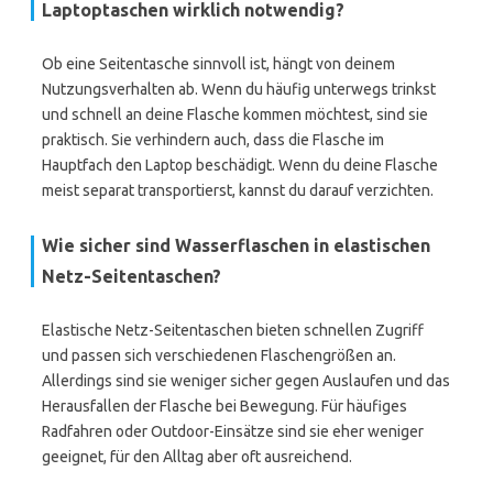
Laptoptaschen wirklich notwendig?
Ob eine Seitentasche sinnvoll ist, hängt von deinem
Nutzungsverhalten ab. Wenn du häufig unterwegs trinkst
und schnell an deine Flasche kommen möchtest, sind sie
praktisch. Sie verhindern auch, dass die Flasche im
Hauptfach den Laptop beschädigt. Wenn du deine Flasche
meist separat transportierst, kannst du darauf verzichten.
Wie sicher sind Wasserflaschen in elastischen
Netz-Seitentaschen?
Elastische Netz-Seitentaschen bieten schnellen Zugriff
und passen sich verschiedenen Flaschengrößen an.
Allerdings sind sie weniger sicher gegen Auslaufen und das
Herausfallen der Flasche bei Bewegung. Für häufiges
Radfahren oder Outdoor-Einsätze sind sie eher weniger
geeignet, für den Alltag aber oft ausreichend.