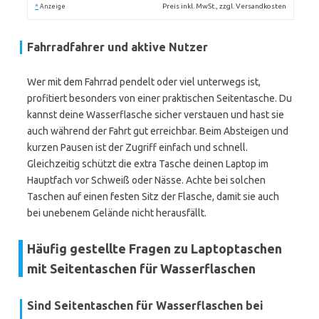
*
Preis inkl. MwSt., zzgl. Versandkosten
Anzeige
Fahrradfahrer und aktive Nutzer
Wer mit dem Fahrrad pendelt oder viel unterwegs ist,
profitiert besonders von einer praktischen Seitentasche. Du
kannst deine Wasserflasche sicher verstauen und hast sie
auch während der Fahrt gut erreichbar. Beim Absteigen und
kurzen Pausen ist der Zugriff einfach und schnell.
Gleichzeitig schützt die extra Tasche deinen Laptop im
Hauptfach vor Schweiß oder Nässe. Achte bei solchen
Taschen auf einen festen Sitz der Flasche, damit sie auch
bei unebenem Gelände nicht herausfällt.
Häufig gestellte Fragen zu Laptoptaschen
mit Seitentaschen für Wasserflaschen
Sind Seitentaschen für Wasserflaschen bei