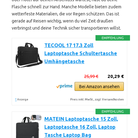
Flasche schnell zur Hand. Manche Modelle bieten zudem
wetterfeste Materialien, die vor Regen schützen. Das ist
gerade auf Reisen wichtig, wenn du viel Zeit draußen
verbringst und deine Technik sicher transportieren willst.
EMPFEHLUNG
TECOOL 17 17,3 Zoll
Laptoptasche Schultertasche
Umhängetasche
25,99 €
20,29 €
Bei Amazon ansehen
*
Preis inkl. MwSt., zzgl. Versandkosten
Anzeige
EMPFEHLUNG
MATEIN Laptoptasche 15 Zoll,
Laptoptasche 16 Zoll, Laptop
Tasche Laptop Bag