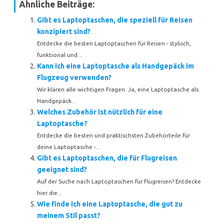
Ähnliche Beiträge:
Gibt es Laptoptaschen, die speziell für Reisen
konzipiert sind?
Entdecke die besten Laptoptaschen für Reisen - stylisch,
funktional und...
Kann ich eine Laptoptasche als Handgepäck im
Flugzeug verwenden?
Wir klären alle wichtigen Fragen: Ja, eine Laptoptasche als
Handgepäck...
Welches Zubehör ist nützlich für eine
Laptoptasche?
Entdecke die besten und praktischsten Zubehörteile für
deine Laptoptasche -...
Gibt es Laptoptaschen, die für Flugreisen
geeignet sind?
Auf der Suche nach Laptoptaschen für Flugreisen? Entdecke
hier die...
Wie finde ich eine Laptoptasche, die gut zu
meinem Stil passt?