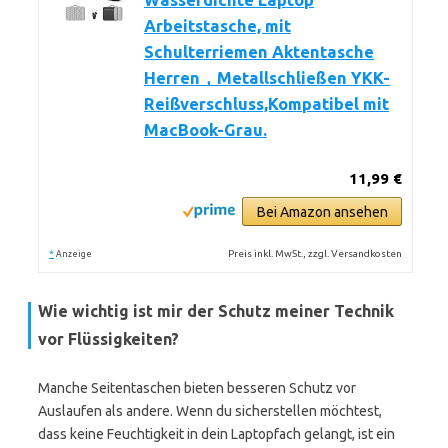
Wasserdichte Laptop
Arbeitstasche, mit
Schulterriemen Aktentasche
Herren，Metallschließen YKK-
Reißverschluss,Kompatibel mit
MacBook-Grau.
11,99 €
Bei Amazon ansehen
*
Preis inkl. MwSt., zzgl. Versandkosten
Anzeige
Wie wichtig ist mir der Schutz meiner Technik
vor Flüssigkeiten?
Manche Seitentaschen bieten besseren Schutz vor
Auslaufen als andere. Wenn du sicherstellen möchtest,
dass keine Feuchtigkeit in dein Laptopfach gelangt, ist ein