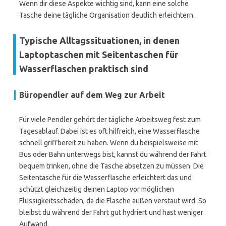
Wenn dir diese Aspekte wichtig sind, kann eine solche
Tasche deine tägliche Organisation deutlich erleichtern.
Typische Alltagssituationen, in denen
Laptoptaschen mit Seitentaschen für
Wasserflaschen praktisch sind
Büropendler auf dem Weg zur Arbeit
Für viele Pendler gehört der tägliche Arbeitsweg fest zum
Tagesablauf. Dabei ist es oft hilfreich, eine Wasserflasche
schnell griffbereit zu haben. Wenn du beispielsweise mit
Bus oder Bahn unterwegs bist, kannst du während der Fahrt
bequem trinken, ohne die Tasche absetzen zu müssen. Die
Seitentasche für die Wasserflasche erleichtert das und
schützt gleichzeitig deinen Laptop vor möglichen
Flüssigkeitsschäden, da die Flasche außen verstaut wird. So
bleibst du während der Fahrt gut hydriert und hast weniger
Aufwand.