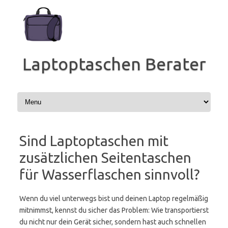
Zum
Inhalt
springen
Laptoptaschen Berater
Sind Laptoptaschen mit
zusätzlichen Seitentaschen
für Wasserflaschen sinnvoll?
Wenn du viel unterwegs bist und deinen Laptop regelmäßig
mitnimmst, kennst du sicher das Problem: Wie transportierst
du nicht nur dein Gerät sicher, sondern hast auch schnellen