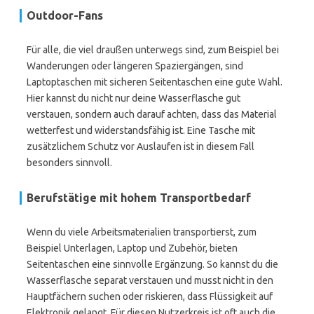
Outdoor-Fans
Für alle, die viel draußen unterwegs sind, zum Beispiel bei
Wanderungen oder längeren Spaziergängen, sind
Laptoptaschen mit sicheren Seitentaschen eine gute Wahl.
Hier kannst du nicht nur deine Wasserflasche gut
verstauen, sondern auch darauf achten, dass das Material
wetterfest und widerstandsfähig ist. Eine Tasche mit
zusätzlichem Schutz vor Auslaufen ist in diesem Fall
besonders sinnvoll.
Berufstätige mit hohem Transportbedarf
Wenn du viele Arbeitsmaterialien transportierst, zum
Beispiel Unterlagen, Laptop und Zubehör, bieten
Seitentaschen eine sinnvolle Ergänzung. So kannst du die
Wasserflasche separat verstauen und musst nicht in den
Hauptfächern suchen oder riskieren, dass Flüssigkeit auf
Elektronik gelangt. Für diesen Nutzerkreis ist oft auch die