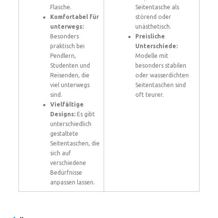
Flasche.
Seitentasche als
Komfortabel für
störend oder
unterwegs:
unästhetisch.
Besonders
Preisliche
praktisch bei
Unterschiede:
Pendlern,
Modelle mit
Studenten und
besonders stabilen
Reisenden, die
oder wasserdichten
viel unterwegs
Seitentaschen sind
sind.
oft teurer.
Vielfältige
Designs:
Es gibt
unterschiedlich
gestaltete
Seitentaschen, die
sich auf
verschiedene
Bedürfnisse
anpassen lassen.