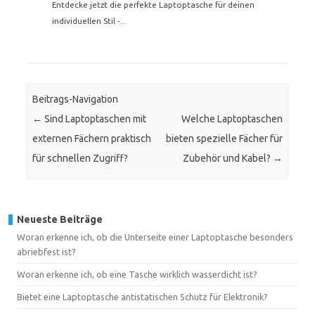
Entdecke jetzt die perfekte Laptoptasche für deinen
individuellen Stil -...
Beitrags-Navigation
←
Sind Laptoptaschen mit
Welche Laptoptaschen
externen Fächern praktisch
bieten spezielle Fächer für
für schnellen Zugriff?
Zubehör und Kabel?
→
Neueste Beiträge
Woran erkenne ich, ob die Unterseite einer Laptoptasche besonders
abriebfest ist?
Woran erkenne ich, ob eine Tasche wirklich wasserdicht ist?
Bietet eine Laptoptasche antistatischen Schutz für Elektronik?