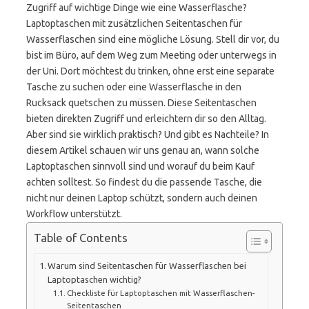
Zugriff auf wichtige Dinge wie eine Wasserflasche?
Laptoptaschen mit zusätzlichen Seitentaschen für
Wasserflaschen sind eine mögliche Lösung. Stell dir vor, du
bist im Büro, auf dem Weg zum Meeting oder unterwegs in
der Uni. Dort möchtest du trinken, ohne erst eine separate
Tasche zu suchen oder eine Wasserflasche in den
Rucksack quetschen zu müssen. Diese Seitentaschen
bieten direkten Zugriff und erleichtern dir so den Alltag.
Aber sind sie wirklich praktisch? Und gibt es Nachteile? In
diesem Artikel schauen wir uns genau an, wann solche
Laptoptaschen sinnvoll sind und worauf du beim Kauf
achten solltest. So findest du die passende Tasche, die
nicht nur deinen Laptop schützt, sondern auch deinen
Workflow unterstützt.
Table of Contents
Warum sind Seitentaschen für Wasserflaschen bei
Laptoptaschen wichtig?
Checkliste für Laptoptaschen mit Wasserflaschen-
Seitentaschen