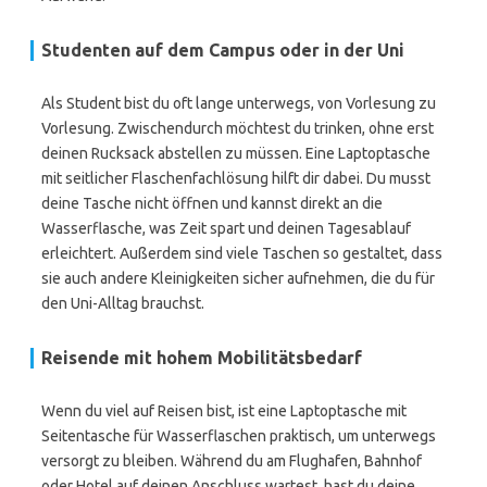
Studenten auf dem Campus oder in der Uni
Als Student bist du oft lange unterwegs, von Vorlesung zu
Vorlesung. Zwischendurch möchtest du trinken, ohne erst
deinen Rucksack abstellen zu müssen. Eine Laptoptasche
mit seitlicher Flaschenfachlösung hilft dir dabei. Du musst
deine Tasche nicht öffnen und kannst direkt an die
Wasserflasche, was Zeit spart und deinen Tagesablauf
erleichtert. Außerdem sind viele Taschen so gestaltet, dass
sie auch andere Kleinigkeiten sicher aufnehmen, die du für
den Uni-Alltag brauchst.
Reisende mit hohem Mobilitätsbedarf
Wenn du viel auf Reisen bist, ist eine Laptoptasche mit
Seitentasche für Wasserflaschen praktisch, um unterwegs
versorgt zu bleiben. Während du am Flughafen, Bahnhof
oder Hotel auf deinen Anschluss wartest, hast du deine