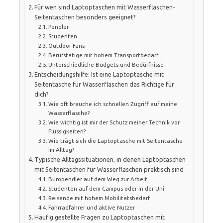
Für wen sind Laptoptaschen mit Wasserflaschen-
Seitentaschen besonders geeignet?
Pendler
Studenten
Outdoor-Fans
Berufstätige mit hohem Transportbedarf
Unterschiedliche Budgets und Bedürfnisse
Entscheidungshilfe: Ist eine Laptoptasche mit
Seitentasche für Wasserflaschen das Richtige für
dich?
Wie oft brauche ich schnellen Zugriff auf meine
Wasserflasche?
Wie wichtig ist mir der Schutz meiner Technik vor
Flüssigkeiten?
Wie trägt sich die Laptoptasche mit Seitentasche
im Alltag?
Typische Alltagssituationen, in denen Laptoptaschen
mit Seitentaschen für Wasserflaschen praktisch sind
Büropendler auf dem Weg zur Arbeit
Studenten auf dem Campus oder in der Uni
Reisende mit hohem Mobilitätsbedarf
Fahrradfahrer und aktive Nutzer
Häufig gestellte Fragen zu Laptoptaschen mit